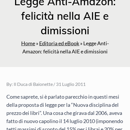
Legge Anti-Amazon:
felicità nella AIE e
dimissioni
Home
»
Editoria ed eBook
»
Legge Anti-
Amazon: felicità nella AIE e dimissioni
Posted
By:
Il Duca di Baionette
31 Luglio 2011
on
Come saprete, si è parlato parecchio in questi mesi
della proposta di legge per la “Nuova disciplina del
prezzo dei libri”. Una cosa che girava dal 2006, aveva
fatto di nuovo capolino il 14 luglio 2010 (imponendo
tetti massimi di sconto del 15% per i librai e 20% per