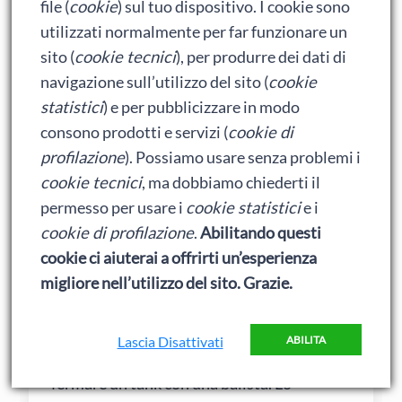
file (
cookie
) sul tuo dispositivo. I cookie sono
Grazie, Duca ! Facciamo la Costituente del
utilizzati normalmente per far funzionare un
libro in rete?… Proviamo a scrivere noi una
sito (
cookie tecnici
), per produrre dei dati di
Legge wiki sulla nuova economia del libro.
navigazione sull’utilizzo del sito (
cookie
Quella sui coniglietti la scriveremo più
statistici
) e per pubblicizzare in modo
tardi…
consono prodotti e servizi (
cookie di
Mario Guaraldi
profilazione
). Possiamo usare senza problemi i
cookie tecnici
, ma dobbiamo chiederti il
permesso per usare i
cookie statistici
e i
cookie di profilazione
.
Abilitando questi
cookie ci aiuterai a offrirti un’esperienza
angelo benuzzi
migliore nell’utilizzo del sito. Grazie.
1 Agosto 2011 alle 14:04
Lascia Disattivati
ABILITA
Questo tipo di misure equivale a cercare di
fermare un tank con una balista. Lo