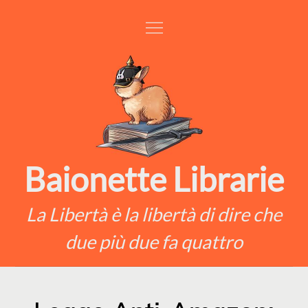
Skip
to
content
Baionette Librarie
La Libertà è la libertà di dire che
due più due fa quattro