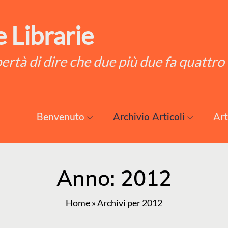
 Librarie
ibertà di dire che due più due fa quattro
Benvenuto
Archivio Articoli
Art
Anno:
2012
Home
»
Archivi per 2012