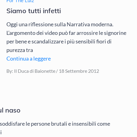
For The Lulz
Siamo tutti infetti
Oggi una riflessione sulla Narrativa moderna.
L’argomento dei video può far arrossire le signorine
per bene e scandalizzare i più sensibili fiori di
purezza tra
Continua a leggere
Posted
By:
Il Duca di Baionette
18 Settembre 2012
on
ul naso
soddisfare le persone brutali e insensibili come
i