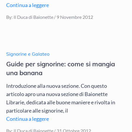
Continua a leggere
Posted
By:
Il Duca di Baionette
9 Novembre 2012
on
Signorine e Galateo
Guide per signorine: come si mangia
una banana
Introduzione alla nuova sezione. Con questo
articolo apro una nuova sezione di Baionette
Librarie, dedicata alle buone maniere e rivolta in
particolare alle signorine, il
Continua a leggere
Posted
By:
Il Duca di Baionette
31 Ottobre 2012