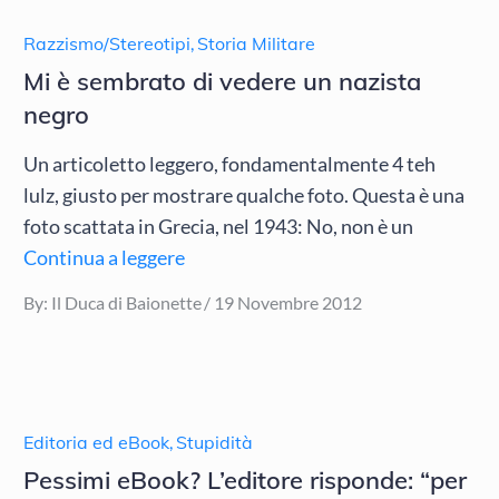
Razzismo/Stereotipi
,
Storia Militare
Mi è sembrato di vedere un nazista
negro
Un articoletto leggero, fondamentalmente 4 teh
lulz, giusto per mostrare qualche foto. Questa è una
foto scattata in Grecia, nel 1943: No, non è un
Continua a leggere
Posted
By:
Il Duca di Baionette
19 Novembre 2012
on
Editoria ed eBook
,
Stupidità
Pessimi eBook? L’editore risponde: “per