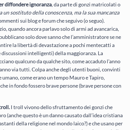
per diffondere ignoranza
, da parte di gonzi matricolati o
a un sostituto della conoscenza, ma la sua mancanza
commenti sui blog e forum che seguivo (o seguo).
zio, quando ancora parlavo solo di armi ad avancarica,
he pubblicano solo dove sanno che l’amministratore se ne
ntire la libertà di devastazione a pochi mentecatti a
e discussioni intelligenti) della maggioranza. La
cacciano qualcuno da qualche sito, come accaduto l’anno
nno via tutti. Colpa anche degli utenti buoni, convinti
e umano, come erano un tempo Mauro e Tapiro,
za che in fondo fossero brave persone (brave persone con
roll.
I troll vivono dello sfruttamento dei gonzi che
oro (anche questo è un danno causato dall’idea cristiana
stanti della religione nel mondo laico?) e che usano per