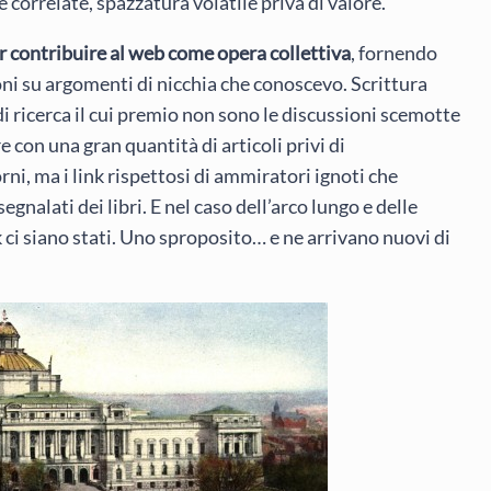
e correlate, spazzatura volatile priva di valore.
er contribuire al web come opera collettiva
, fornendo
oni su argomenti di nicchia che conoscevo. Scrittura
di ricerca il cui premio non sono le discussioni scemotte
 con una gran quantità di articoli privi di
rni, ma i link rispettosi di ammiratori ignoti che
gnalati dei libri. E nel caso dell’arco lungo e delle
ci siano stati. Uno sproposito… e ne arrivano nuovi di