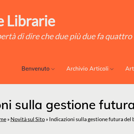
 Librarie
ibertà di dire che due più due fa quattro
Benvenuto
Archivio Articoli
Art
ni sulla gestione futur
me
»
Novità sul Sito
»
Indicazioni sulla gestione futura del 