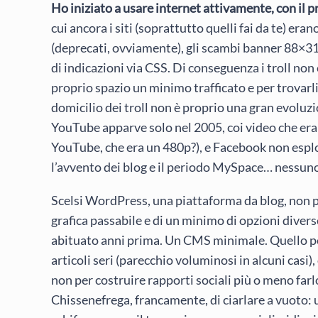
Ho iniziato a usare internet attivamente, con il 
cui ancora i siti (soprattutto quelli fai da te) eran
(deprecati, ovviamente), gli scambi banner 88×31 
di indicazioni via CSS. Di conseguenza i troll n
proprio spazio un minimo trafficato e per trovarl
domicilio dei troll non è proprio una gran evoluzi
YouTube apparve solo nel 2005, coi video che er
YouTube, che era un 480p?), e Facebook non esplo
l’avvento dei blog e il periodo MySpace… nessuno
Scelsi WordPress, una piattaforma da blog, non pe
grafica passabile e di un minimo di opzioni diverse
abituato anni prima. Un CMS minimale. Quello per
articoli seri (parecchio voluminosi in alcuni casi
non per costruire rapporti sociali più o meno far
Chissenefrega, francamente, di ciarlare a vuoto: