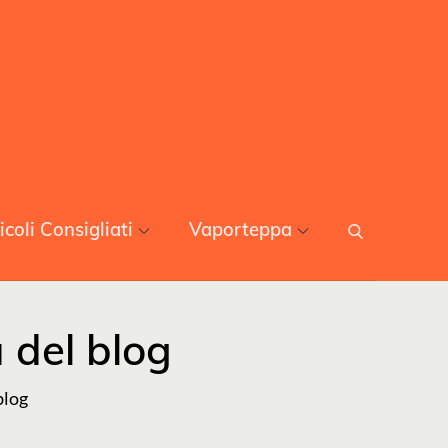
icoli Consigliati
Vaporteppa
a del blog
blog