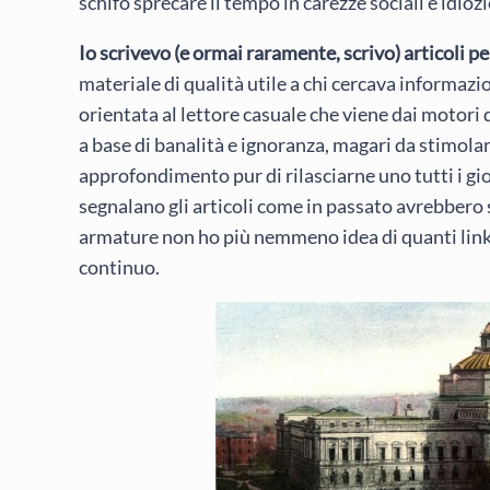
schifo sprecare il tempo in carezze sociali e idiozi
Io scrivevo (e ormai raramente, scrivo) articoli p
materiale di qualità utile a chi cercava informazi
orientata al lettore casuale che viene dai motori 
a base di banalità e ignoranza, magari da stimolare
approfondimento pur di rilasciarne uno tutti i gio
segnalano gli articoli come in passato avrebbero se
armature non ho più nemmeno idea di quanti link 
continuo.