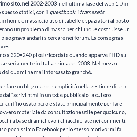
primo sito, nel 2002-2003
, nell’ultima fase del web 1.0 in
o spesso statici, con il
guestbook
, i
framesets
in home e massiccio uso di tabelle e spaziatori al posto
on erano un problema di massa per chiunque costruisse un
i bisognava andarli a cercare nei forum. La consegna a
one.
ano a 320×240 pixel (ricordate quando apparve l’HD su
se seriamente in Italia prima del 2008. Nel mezzo
 dei due mi ha mai interessato granché.
r fare un blog ma per semplicità nella gestione di una
 dal “scrivi html in un txt e pubblicalo” a cui ero
 cui l’ho usato però è stato principalmente per fare
), ovvero materiale da consultazione utile per qualcuno,
locchi a base di amichevoli chiacchierate nei commenti.
 uso pochissimo Facebook per lo stesso motivo: mi fa