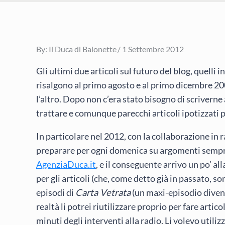
Posted
By:
Il Duca di Baionette
1 Settembre 2012
on
Gli ultimi due articoli sul futuro del blog, quelli
risalgono al primo agosto e al primo dicembre 2009
l’altro. Dopo non c’era stato bisogno di scriverne
trattare e comunque parecchi articoli ipotizzati 
In particolare nel 2012, con la collaborazione in 
preparare per ogni domenica su argomenti sempre 
AgenziaDuca.it
, e il conseguente arrivo un po’ a
per gli articoli (che, come detto già in passato, so
episodi di
Carta Vetrata
(un maxi-episodio dive
realtà li potrei riutilizzare proprio per fare arti
minuti degli interventi alla radio. Li volevo util