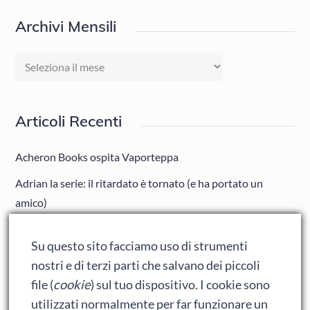
Archivi Mensili
Archivi
Mensili
Articoli Recenti
Acheron Books ospita Vaporteppa
Adrian la serie: il ritardato è tornato (e ha portato un
amico)
Adrian: Celentano e gli ormoni impazziti da rinfanciullito
Su questo sito facciamo uso di strumenti
Ralph spacca Internet: analisi del film
nostri e di terzi parti che salvano dei piccoli
Bumblebee: un buon film dei Transformers
file (
cookie
) sul tuo dispositivo. I cookie sono
utilizzati normalmente per far funzionare un