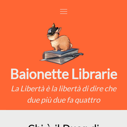
Skip
to
content
Baionette Librarie
La Libertà è la libertà di dire che
due più due fa quattro