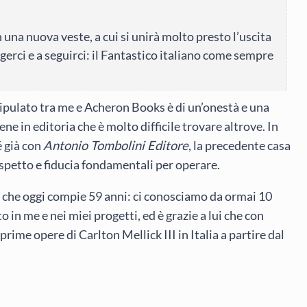
in una nuova veste, a cui si unirà molto presto l’uscita
erci e a seguirci: il Fantastico italiano come sempre
tipulato tra me e Acheron Books è di un’onestà e una
ne in editoria che è molto difficile trovare altrove. In
é già con
Antonio Tombolini Editore
, la precedente casa
ispetto e fiducia fondamentali per operare.
, che oggi compie 59 anni: ci conosciamo da ormai 10
 in me e nei miei progetti, ed è grazie a lui che con
prime opere di Carlton Mellick III in Italia a partire dal