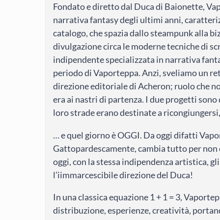
Fondato e diretto dal Duca di Baionette, Vapo
narrativa fantasy degli ultimi anni, caratteriz
catalogo, che spazia dallo steampunk alla biz
divulgazione circa le moderne tecniche di sc
indipendente specializzata in narrativa fant
periodo di Vaporteppa. Anzi, sveliamo un ret
direzione editoriale di Acheron; ruolo che 
era ai nastri di partenza. I due progetti sono
loro strade erano destinate a ricongiungersi
… e quel giorno è OGGI. Da oggi difatti Vap
Gattopardescamente, cambia tutto per non c
oggi, con la stessa indipendenza artistica, gli 
l’iimmarcescibile direzione del Duca!
In una classica equazione 1 + 1 = 3, Vaporte
distribuzione, esperienze, creatività, portand