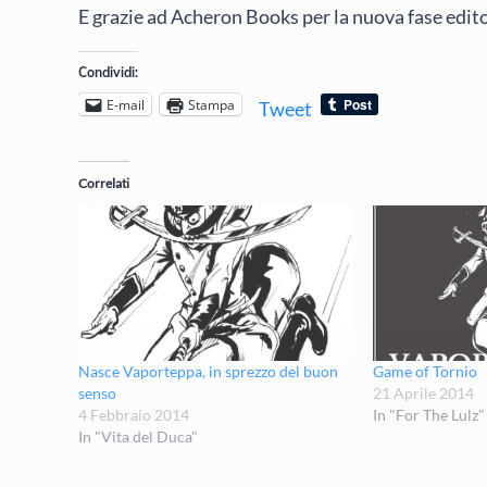
E grazie ad Acheron Books per la nuova fase edit
Condividi:
E-mail
Stampa
Tweet
Correlati
Nasce Vaporteppa, in sprezzo del buon
Game of Tornio
senso
21 Aprile 2014
4 Febbraio 2014
In "For The Lulz"
In "Vita del Duca"