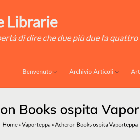
 Librarie
ibertà di dire che due più due fa quattro
Benvenuto
Archivio Articoli
Art
on Books ospita Vapo
Home
»
Vaporteppa
»
Acheron Books ospita Vaporteppa