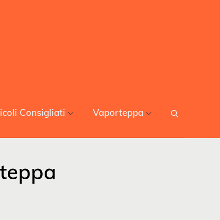
icoli Consigliati
Vaporteppa
rteppa