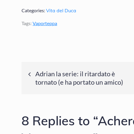
Categories:
Vita del Duca
Tags:
Vaporteppa
Navigazione
Adrian la serie: il ritardato è
tornato (e ha portato un amico)
articoli
8 Replies to “Ache