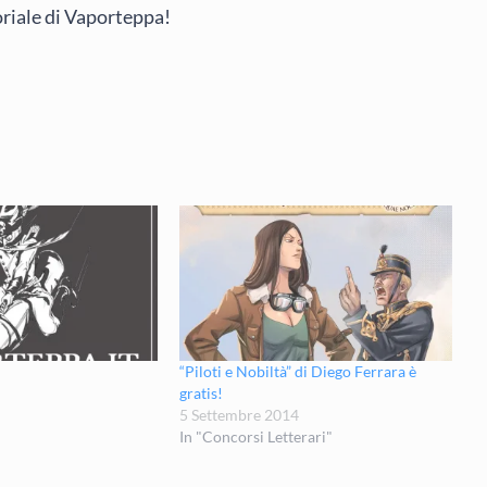
oriale di Vaporteppa!
“Piloti e Nobiltà” di Diego Ferrara è
gratis!
5 Settembre 2014
In "Concorsi Letterari"