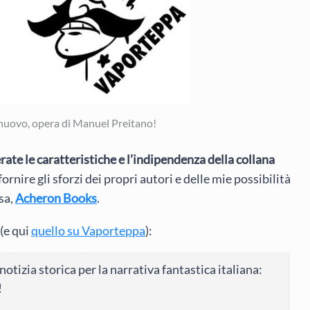
nuovo, opera di Manuel Preitano!
te le caratteristiche e l’indipendenza della collana
 fornire gli sforzi dei propri autori e delle mie possibilità
sa,
Acheron Books
.
(e qui
quello su Vaporteppa
):
tizia storica per la narrativa fantastica italiana:
!