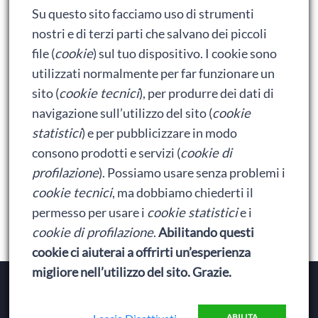
Su questo sito facciamo uso di strumenti
Ralph spacca Internet: analisi del film
nostri e di terzi parti che salvano dei piccoli
Bumblebee: un buon film dei Transformers
file (
cookie
) sul tuo dispositivo. I cookie sono
utilizzati normalmente per far funzionare un
sito (
cookie tecnici
), per produrre dei dati di
Meta
navigazione sull’utilizzo del sito (
cookie
statistici
) e per pubblicizzare in modo
Accedi
consono prodotti e servizi (
cookie di
Feed dei contenuti
profilazione
). Possiamo usare senza problemi i
cookie tecnici
, ma dobbiamo chiederti il
Feed dei commenti
permesso per usare i
cookie statistici
e i
WordPress.org
cookie di profilazione
.
Abilitando questi
cookie ci aiuterai a offrirti un’esperienza
migliore nell’utilizzo del sito. Grazie.
Copyright © 2026
Baionette Librarie
. Il tema del Duca
di Baionette by
Wolly
|
Privacy Policy
ABILITA