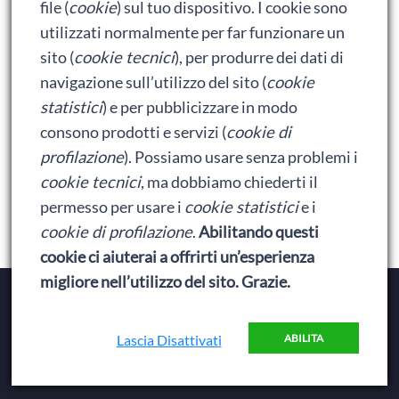
Bumblebee: un buon film dei Transformers
file (
cookie
) sul tuo dispositivo. I cookie sono
utilizzati normalmente per far funzionare un
sito (
cookie tecnici
), per produrre dei dati di
Meta
navigazione sull’utilizzo del sito (
cookie
statistici
) e per pubblicizzare in modo
Accedi
consono prodotti e servizi (
cookie di
Feed dei contenuti
profilazione
). Possiamo usare senza problemi i
cookie tecnici
, ma dobbiamo chiederti il
Feed dei commenti
permesso per usare i
cookie statistici
e i
WordPress.org
cookie di profilazione
.
Abilitando questi
cookie ci aiuterai a offrirti un’esperienza
migliore nell’utilizzo del sito. Grazie.
Copyright © 2026
Baionette Librarie
. Il tema del Duca
di Baionette by
Wolly
|
Privacy Policy
Lascia Disattivati
ABILITA
Elemento
Elemento
Elemento