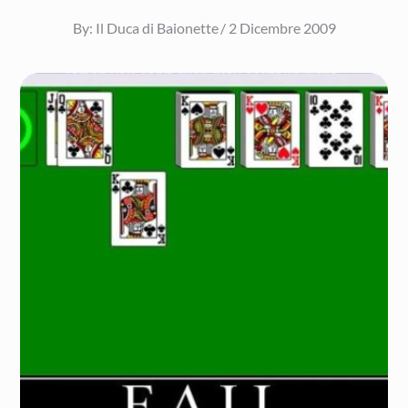
Posted
By:
Il Duca di Baionette
2 Dicembre 2009
on