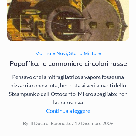
Marina e Navi
,
Storia Militare
Popoffka: le cannoniere circolari russe
Pensavo che la mitragliatrice a vapore fosse una
bizzarria conosciuta, ben nota ai veri amanti dello
Steampunk o dell’Ottocento. Mi ero sbagliato: non
la conosceva
Continua a leggere
Posted
By:
Il Duca di Baionette
12 Dicembre 2009
on