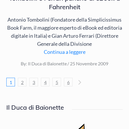
Fahrenheit
Antonio Tombolini (Fondatore della Simplicissimus
Book Farm, il maggiore esperto di eBook ed editoria
digitale in Italia) e Gian Arturo Ferrari (Direttore
Generale della Divisione
Continua a leggere
Posted
By:
Il Duca di Baionette
25 Novembre 2009
on
Navigazione
1
2
3
4
5
6
articoli
Il Duca di Baionette