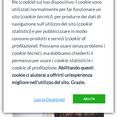
precise della potenza dei veri archi della Mary Rose.
file (
cookie
) sul tuo dispositivo. I cookie sono
Gli altissimi libbraggi vennero confermati.
utilizzati normalmente per far funzionare un
sito (
cookie tecnici
), per produrre dei dati di
navigazione sull’utilizzo del sito (
cookie
statistici
) e per pubblicizzare in modo
consono prodotti e servizi (
cookie di
profilazione
). Possiamo usare senza problemi i
cookie tecnici
, ma dobbiamo chiederti il
permesso per usare i
cookie statistici
e i
cookie di profilazione
.
Abilitando questi
cookie ci aiuterai a offrirti un’esperienza
migliore nell’utilizzo del sito. Grazie.
Lascia Disattivati
ABILITA