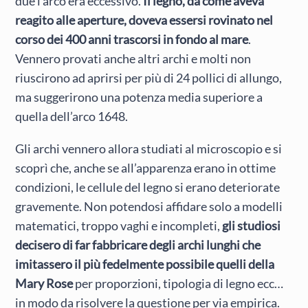
due l’arco era eccessivo.
Il legno, da come aveva
reagito alle aperture, doveva essersi rovinato nel
corso dei 400 anni trascorsi in fondo al mare
.
Vennero provati anche altri archi e molti non
riuscirono ad aprirsi per più di 24 pollici di allungo,
ma suggerirono una potenza media superiore a
quella dell’arco 1648.
Gli archi vennero allora studiati al microscopio e si
scoprì che, anche se all’apparenza erano in ottime
condizioni, le cellule del legno si erano deteriorate
gravemente. Non potendosi affidare solo a modelli
matematici, troppo vaghi e incompleti,
gli studiosi
decisero di far fabbricare degli archi lunghi che
imitassero il più fedelmente possibile quelli della
Mary Rose
per proporzioni, tipologia di legno ecc…
in modo da risolvere la questione per via empirica.