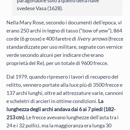
paragonabile solo a quello della nave
svedese Vasa (1628).
Nella Mary Rose, secondo i documenti dell’epoca, vi
erano 250 archi in legno di tasso (“bow of yew”), 864
corde (6 grosse) e 400 faretre di
livery arrows
(frecce
standardizzate per uso militare, segnate con vernice
verde secondo alcuni per indicare che erano
proprietà del Re), per un totale di 9600 frecce.
Dal 1979, quando ripresero i lavori di recupero del
relitto, vennero portate alla luce più di 3500 frecce e
137 archi lunghi, oltre ad attrezzature varie, cannoni
e scheletri di arcieri in ottime condizioni.
La
lunghezza degli archi andava dai 6 ai 7 piedi (182-
213 cm).
Le frecce avevano lunghezze dell’asta tra i
24 e i 32 pollici, ma la maggioranza era lunga 30