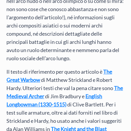
nell’arco nudo o nell’arco olimpico o su come si mira:
non sono cose che conosco abbastanza e non sono
l’argomento dell’articolo!), né informazioni sugli
archi compositi asiatici o sui moderni archi
compound, né descrizioni dettagliate delle
principali battaglie in cui gli archi lunghi hanno
avuto un ruolo determinante e nemmeno parla del
ruolo sociale dell’arco lungo.
Il testo di riferimento per questo articolo è
The
Great Warbow
di Matthew Strickland e Robert
Hardy. Ulteriori testi che val la pena citare sono
The
Medieval Archer
di Jim Bradbury e
English
Longbowman (1330-1515)
di Clive Bartlett. Per i
test sulle armature, oltre ai dati forniti nel libro di
Strickland e Hardy, ho usato anche i valori suggeriti
da Alan Williams in
The Knight and the Blast