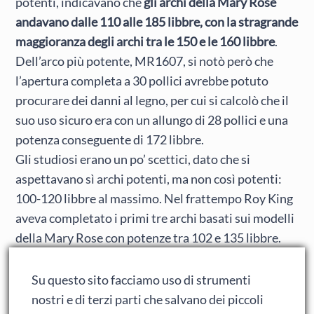
potenti, indicavano che
gli archi della Mary Rose
andavano dalle 110 alle 185 libbre, con la stragrande
maggioranza degli archi tra le 150 e le 160 libbre
.
Dell’arco più potente, MR1607, si notò però che
l’apertura completa a 30 pollici avrebbe potuto
procurare dei danni al legno, per cui si calcolò che il
suo uso sicuro era con un allungo di 28 pollici e una
potenza conseguente di 172 libbre.
Gli studiosi erano un po’ scettici, dato che si
aspettavano sì archi potenti, ma non così potenti:
100-120 libbre al massimo. Nel frattempo Roy King
aveva completato i primi tre archi basati sui modelli
della Mary Rose con potenze tra 102 e 135 libbre.
Gli archi di approssimazione, conoscibili fino al più
infimo dettaglio, vennero usati per rielaborare il
Su questo sito facciamo uso di strumenti
modello al computer e produrre nuove stime più
nostri e di terzi parti che salvano dei piccoli