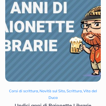
Corsi di scrittura
,
Novità sul Sito
,
Scrittura
,
Vita del
Duca
Undici anni di Baionette Librarie