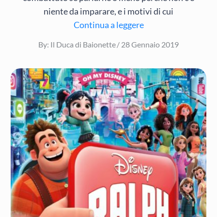
niente da imparare, e i motivi di cui
Continua a leggere
Posted
By:
Il Duca di Baionette
28 Gennaio 2019
on