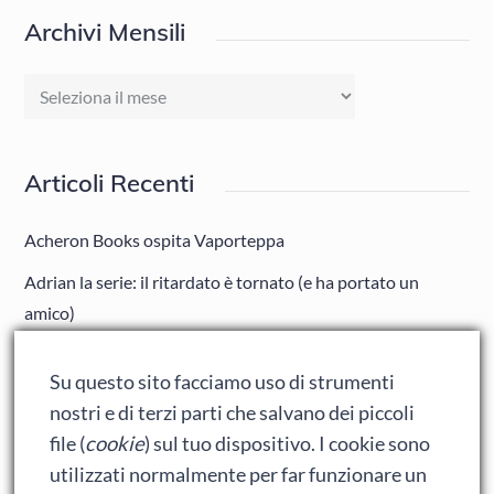
Archivi Mensili
Archivi
Mensili
Articoli Recenti
Acheron Books ospita Vaporteppa
Adrian la serie: il ritardato è tornato (e ha portato un
amico)
Adrian: Celentano e gli ormoni impazziti da rinfanciullito
Su questo sito facciamo uso di strumenti
Ralph spacca Internet: analisi del film
nostri e di terzi parti che salvano dei piccoli
Bumblebee: un buon film dei Transformers
file (
cookie
) sul tuo dispositivo. I cookie sono
utilizzati normalmente per far funzionare un