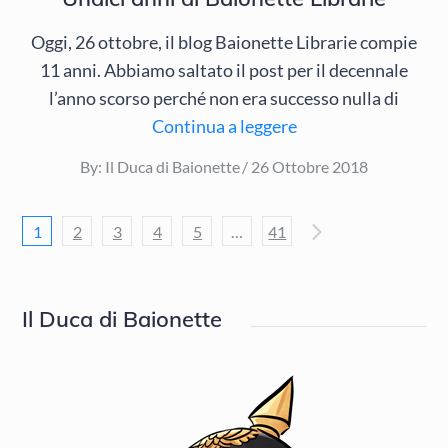
Oggi, 26 ottobre, il blog Baionette Librarie compie
11 anni. Abbiamo saltato il post per il decennale
l’anno scorso perché non era successo nulla di
Continua a leggere
Posted
By:
Il Duca di Baionette
26 Ottobre 2018
on
Navigazione
1
2
3
4
5
…
41
articoli
Il Duca di Baionette