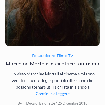
Fantascienza
,
Film e TV
Macchine Mortali: la cicatrice fantasma
Ho visto Macchine Mortali al cinema e mi sono
venuti in mente degli spunti di riflessione che
possono tornare utili a chi sta iniziando a
Continua a leggere
Posted
By:
Il Duca di Baionette
26 Dicembre 2018