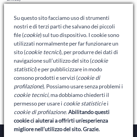
Adrian: Celentano e gli ormoni impazziti da rinfanciullito
Su questo sito facciamo uso di strumenti
Ralph spacca Internet: analisi del film
nostri e di terzi parti che salvano dei piccoli
Bumblebee: un buon film dei Transformers
file (
cookie
) sul tuo dispositivo. I cookie sono
utilizzati normalmente per far funzionare un
sito (
cookie tecnici
), per produrre dei dati di
Meta
navigazione sull’utilizzo del sito (
cookie
statistici
) e per pubblicizzare in modo
Accedi
consono prodotti e servizi (
cookie di
Feed dei contenuti
profilazione
). Possiamo usare senza problemi i
cookie tecnici
, ma dobbiamo chiederti il
Feed dei commenti
permesso per usare i
cookie statistici
e i
WordPress.org
cookie di profilazione
.
Abilitando questi
cookie ci aiuterai a offrirti un’esperienza
migliore nell’utilizzo del sito. Grazie.
Copyright © 2026
Baionette Librarie
. Il tema del Duca