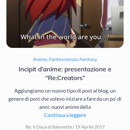
Anime
,
Fantascienza
,
Fantasy
Incipit d’anime: presentazione e
“Re:Creators”
Aggiungiamo un nuovo tipo di post al blog, un
genere di post che volevo iniziare a fare da un po’ di
anni: nuovi anime della
Continua a leggere
Posted
By:
Il Duca di Baionette
19 Aprile 2017