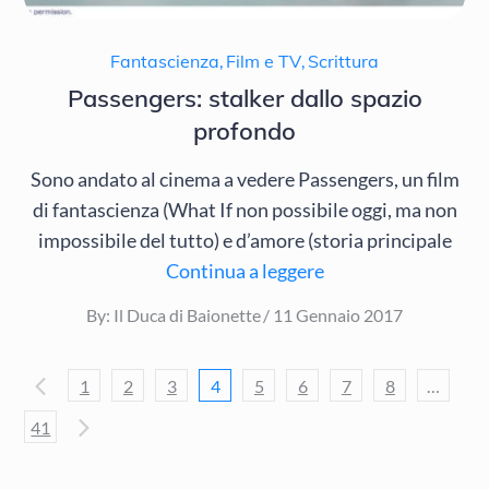
Fantascienza
,
Film e TV
,
Scrittura
Passengers: stalker dallo spazio
profondo
Sono andato al cinema a vedere Passengers, un film
di fantascienza (What If non possibile oggi, ma non
impossibile del tutto) e d’amore (storia principale
Continua a leggere
Posted
By:
Il Duca di Baionette
11 Gennaio 2017
on
Navigazione
1
2
3
4
5
6
7
8
…
41
articoli