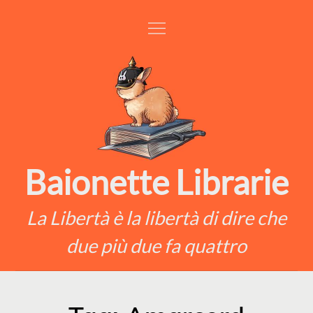
Skip
to
content
Baionette Librarie
La Libertà è la libertà di dire che
due più due fa quattro