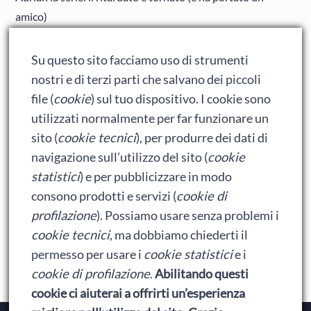
amico)
Adrian: Celentano e gli ormoni impazziti da rinfanciullito
Su questo sito facciamo uso di strumenti
Ralph spacca Internet: analisi del film
nostri e di terzi parti che salvano dei piccoli
Bumblebee: un buon film dei Transformers
file (
cookie
) sul tuo dispositivo. I cookie sono
utilizzati normalmente per far funzionare un
sito (
cookie tecnici
), per produrre dei dati di
Meta
navigazione sull’utilizzo del sito (
cookie
statistici
) e per pubblicizzare in modo
Accedi
consono prodotti e servizi (
cookie di
Feed dei contenuti
profilazione
). Possiamo usare senza problemi i
cookie tecnici
, ma dobbiamo chiederti il
Feed dei commenti
permesso per usare i
cookie statistici
e i
WordPress.org
cookie di profilazione
.
Abilitando questi
cookie ci aiuterai a offrirti un’esperienza