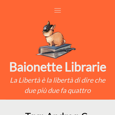
Skip
to
content
Baionette Librarie
La Libertà è la libertà di dire che
due più due fa quattro