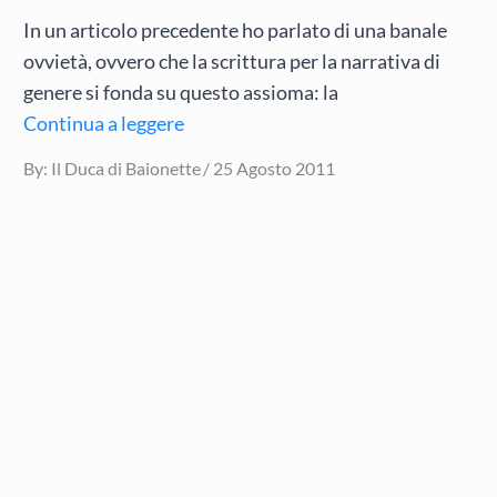
In un articolo precedente ho parlato di una banale
ovvietà, ovvero che la scrittura per la narrativa di
genere si fonda su questo assioma: la
Continua a leggere
Posted
By:
Il Duca di Baionette
25 Agosto 2011
on