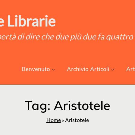
 Librarie
ibertà di dire che due più due fa quattro
Benvenuto
Archivio Articoli
Art
Tag:
Aristotele
Home
»
Aristotele