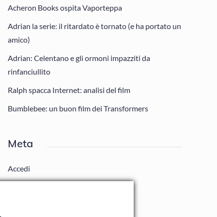
Acheron Books ospita Vaporteppa
Adrian la serie: il ritardato è tornato (e ha portato un
amico)
Adrian: Celentano e gli ormoni impazziti da
rinfanciullito
Ralph spacca Internet: analisi del film
Bumblebee: un buon film dei Transformers
Meta
Accedi
Feed dei contenuti
Feed dei commenti