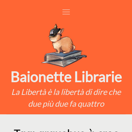
Skip
to
content
Baionette Librarie
La Libertà è la libertà di dire che
due più due fa quattro