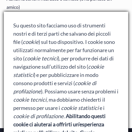
amico)
Adrian: Celentano e gli ormoni impazziti da rinfanciullito
Su questo sito facciamo uso di strumenti
Ralph spacca Internet: analisi del film
nostri e di terzi parti che salvano dei piccoli
Bumblebee: un buon film dei Transformers
file (
cookie
) sul tuo dispositivo. I cookie sono
utilizzati normalmente per far funzionare un
sito (
cookie tecnici
), per produrre dei dati di
Meta
navigazione sull’utilizzo del sito (
cookie
statistici
) e per pubblicizzare in modo
Accedi
consono prodotti e servizi (
cookie di
Feed dei contenuti
profilazione
). Possiamo usare senza problemi i
cookie tecnici
, ma dobbiamo chiederti il
Feed dei commenti
permesso per usare i
cookie statistici
e i
WordPress.org
cookie di profilazione
.
Abilitando questi
cookie ci aiuterai a offrirti un’esperienza