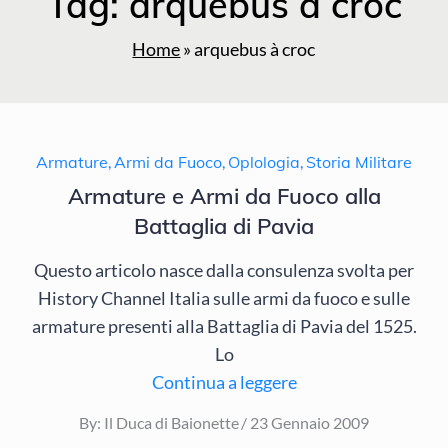
Tag:
arquebus à croc
Home
»
arquebus à croc
Armature
,
Armi da Fuoco
,
Oplologia
,
Storia Militare
Armature e Armi da Fuoco alla
Battaglia di Pavia
Questo articolo nasce dalla consulenza svolta per
History Channel Italia sulle armi da fuoco e sulle
armature presenti alla Battaglia di Pavia del 1525.
Lo
Continua a leggere
Posted
By:
Il Duca di Baionette
23 Gennaio 2009