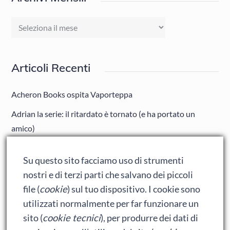
Archivi
Mensili
Articoli Recenti
Acheron Books ospita Vaporteppa
Adrian la serie: il ritardato è tornato (e ha portato un
amico)
Adrian: Celentano e gli ormoni impazziti da rinfanciullito
Su questo sito facciamo uso di strumenti
Ralph spacca Internet: analisi del film
nostri e di terzi parti che salvano dei piccoli
Bumblebee: un buon film dei Transformers
file (
cookie
) sul tuo dispositivo. I cookie sono
utilizzati normalmente per far funzionare un
sito (
cookie tecnici
), per produrre dei dati di
Meta