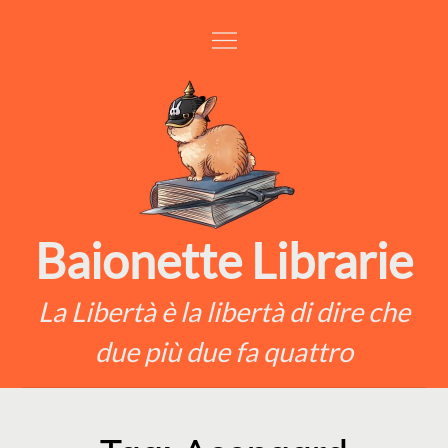
Skip
to
content
Baionette Librarie
La Libertà è la libertà di dire che
due più due fa quattro