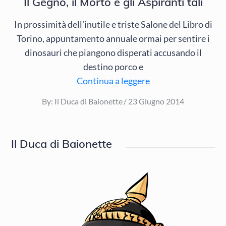
Il Gegno, il Morto e gli Aspiranti tali
In prossimità dell’inutile e triste Salone del Libro di
Torino, appuntamento annuale ormai per sentire i
dinosauri che piangono disperati accusando il
destino porco e
Continua a leggere
Posted
By:
Il Duca di Baionette
23 Giugno 2014
on
Il Duca di Baionette