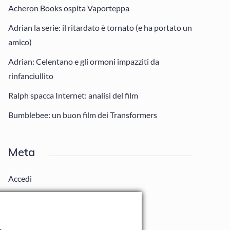
Acheron Books ospita Vaporteppa
Adrian la serie: il ritardato è tornato (e ha portato un
amico)
Adrian: Celentano e gli ormoni impazziti da
rinfanciullito
Ralph spacca Internet: analisi del film
Bumblebee: un buon film dei Transformers
Meta
Accedi
Feed dei contenuti
Feed dei commenti