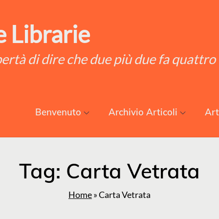
 Librarie
ibertà di dire che due più due fa quattro
Benvenuto
Archivio Articoli
Art
Tag:
Carta Vetrata
Home
»
Carta Vetrata