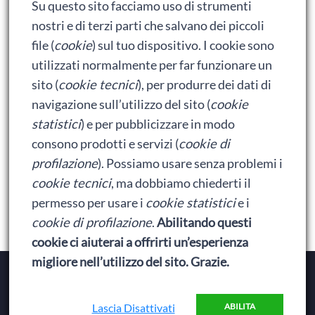
Su questo sito facciamo uso di strumenti
Ralph spacca Internet: analisi del film
nostri e di terzi parti che salvano dei piccoli
Bumblebee: un buon film dei Transformers
file (
cookie
) sul tuo dispositivo. I cookie sono
utilizzati normalmente per far funzionare un
sito (
cookie tecnici
), per produrre dei dati di
Meta
navigazione sull’utilizzo del sito (
cookie
statistici
) e per pubblicizzare in modo
Accedi
consono prodotti e servizi (
cookie di
Feed dei contenuti
profilazione
). Possiamo usare senza problemi i
cookie tecnici
, ma dobbiamo chiederti il
Feed dei commenti
permesso per usare i
cookie statistici
e i
WordPress.org
cookie di profilazione
.
Abilitando questi
cookie ci aiuterai a offrirti un’esperienza
migliore nell’utilizzo del sito. Grazie.
Copyright © 2026
Baionette Librarie
. Il tema del Duca
di Baionette by
Wolly
|
Privacy Policy
Lascia Disattivati
ABILITA