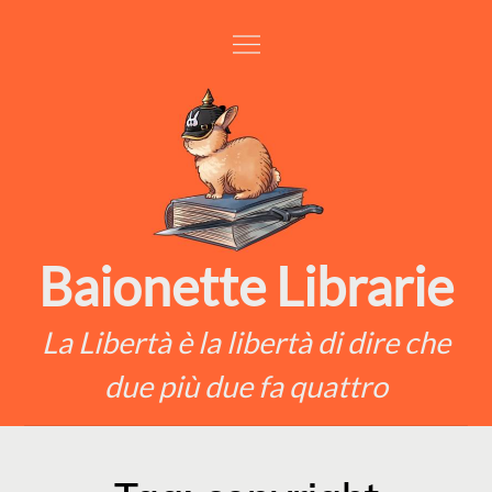
Skip
to
content
Baionette Librarie
La Libertà è la libertà di dire che
due più due fa quattro