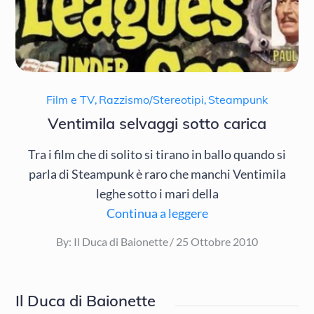
Film e TV
,
Razzismo/Stereotipi
,
Steampunk
Ventimila selvaggi sotto carica
Tra i film che di solito si tirano in ballo quando si
parla di Steampunk è raro che manchi Ventimila
leghe sotto i mari della
Continua a leggere
Posted
By:
Il Duca di Baionette
25 Ottobre 2010
on
Il Duca di Baionette