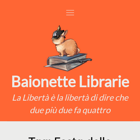
Skip
to
content
Baionette Librarie
La Libertà è la libertà di dire che
due più due fa quattro