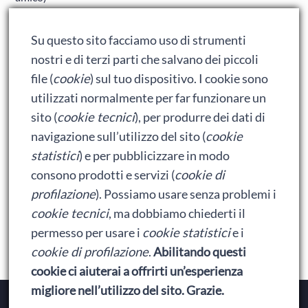
Adrian: Celentano e gli ormoni impazziti da rinfanciullito
Su questo sito facciamo uso di strumenti
Ralph spacca Internet: analisi del film
nostri e di terzi parti che salvano dei piccoli
Bumblebee: un buon film dei Transformers
file (
cookie
) sul tuo dispositivo. I cookie sono
utilizzati normalmente per far funzionare un
sito (
cookie tecnici
), per produrre dei dati di
Meta
navigazione sull’utilizzo del sito (
cookie
statistici
) e per pubblicizzare in modo
Accedi
consono prodotti e servizi (
cookie di
Feed dei contenuti
profilazione
). Possiamo usare senza problemi i
cookie tecnici
, ma dobbiamo chiederti il
Feed dei commenti
permesso per usare i
cookie statistici
e i
WordPress.org
cookie di profilazione
.
Abilitando questi
cookie ci aiuterai a offrirti un’esperienza
migliore nell’utilizzo del sito. Grazie.
Copyright © 2026
Baionette Librarie
. Il tema del Duca