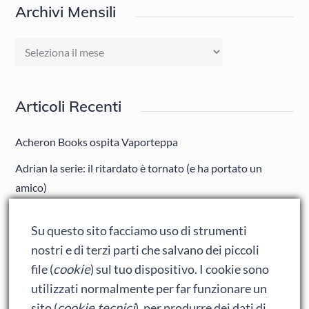
Archivi Mensili
Archivi
Mensili
Articoli Recenti
Acheron Books ospita Vaporteppa
Adrian la serie: il ritardato è tornato (e ha portato un
amico)
Adrian: Celentano e gli ormoni impazziti da rinfanciullito
Su questo sito facciamo uso di strumenti
Ralph spacca Internet: analisi del film
nostri e di terzi parti che salvano dei piccoli
Bumblebee: un buon film dei Transformers
file (
cookie
) sul tuo dispositivo. I cookie sono
utilizzati normalmente per far funzionare un
sito (
cookie tecnici
), per produrre dei dati di