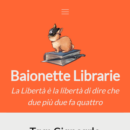
Skip
to
content
Baionette Librarie
La Libertà è la libertà di dire che
due più due fa quattro