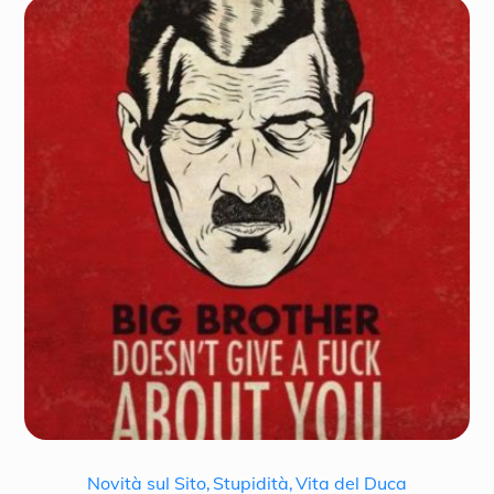
Novità sul Sito
,
Stupidità
,
Vita del Duca