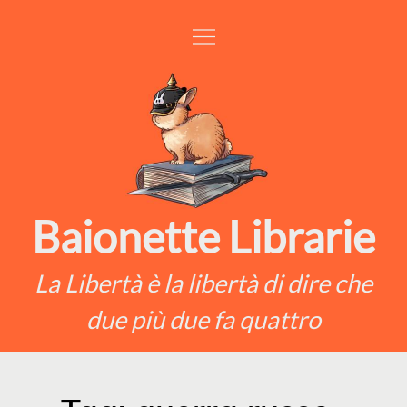
Skip
to
content
Baionette Librarie
La Libertà è la libertà di dire che
due più due fa quattro