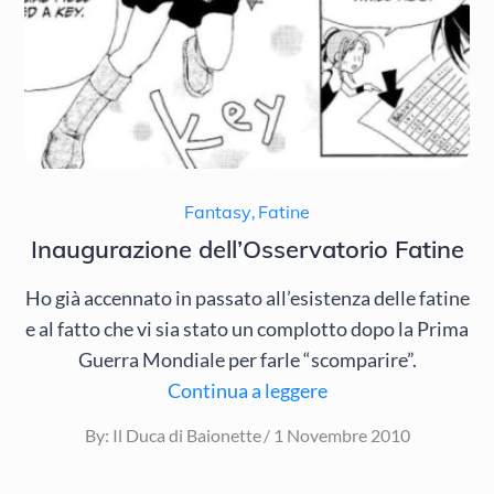
Fantasy
,
Fatine
Inaugurazione dell’Osservatorio Fatine
Ho già accennato in passato all’esistenza delle fatine
e al fatto che vi sia stato un complotto dopo la Prima
Guerra Mondiale per farle “scomparire”.
Continua a leggere
Posted
By:
Il Duca di Baionette
1 Novembre 2010
on