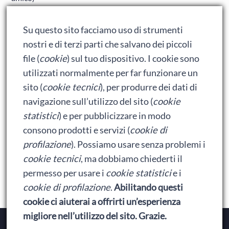
Adrian: Celentano e gli ormoni impazziti da rinfanciullito
Su questo sito facciamo uso di strumenti
Ralph spacca Internet: analisi del film
nostri e di terzi parti che salvano dei piccoli
Bumblebee: un buon film dei Transformers
file (
cookie
) sul tuo dispositivo. I cookie sono
utilizzati normalmente per far funzionare un
sito (
cookie tecnici
), per produrre dei dati di
Meta
navigazione sull’utilizzo del sito (
cookie
statistici
) e per pubblicizzare in modo
Accedi
consono prodotti e servizi (
cookie di
Feed dei contenuti
profilazione
). Possiamo usare senza problemi i
cookie tecnici
, ma dobbiamo chiederti il
Feed dei commenti
permesso per usare i
cookie statistici
e i
WordPress.org
cookie di profilazione
.
Abilitando questi
cookie ci aiuterai a offrirti un’esperienza
migliore nell’utilizzo del sito. Grazie.
Copyright © 2026
Baionette Librarie
. Il tema del Duca