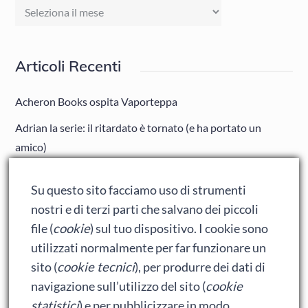
Archivi
Mensili
Articoli Recenti
Acheron Books ospita Vaporteppa
Adrian la serie: il ritardato è tornato (e ha portato un
amico)
Adrian: Celentano e gli ormoni impazziti da rinfanciullito
Su questo sito facciamo uso di strumenti
Ralph spacca Internet: analisi del film
nostri e di terzi parti che salvano dei piccoli
Bumblebee: un buon film dei Transformers
file (
cookie
) sul tuo dispositivo. I cookie sono
utilizzati normalmente per far funzionare un
sito (
cookie tecnici
), per produrre dei dati di
Meta
navigazione sull’utilizzo del sito (
cookie
statistici
) e per pubblicizzare in modo