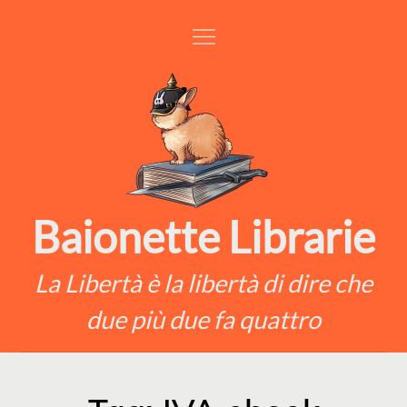
Skip
to
content
Baionette Librarie
La Libertà è la libertà di dire che
due più due fa quattro