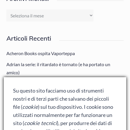
Archivi
Mensili
Articoli Recenti
Acheron Books ospita Vaporteppa
Adrian la serie: il ritardato è tornato (e ha portato un
amico)
Adrian: Celentano e gli ormoni impazziti da rinfanciullito
Su questo sito facciamo uso di strumenti
Ralph spacca Internet: analisi del film
nostri e di terzi parti che salvano dei piccoli
Bumblebee: un buon film dei Transformers
file (
cookie
) sul tuo dispositivo. I cookie sono
utilizzati normalmente per far funzionare un
sito (
cookie tecnici
), per produrre dei dati di
Meta