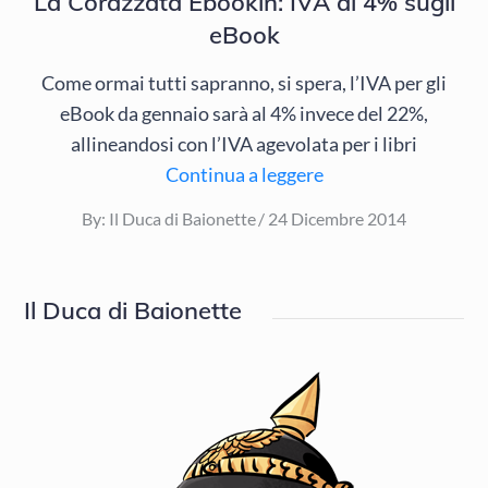
La Corazzata Ebookin: IVA al 4% sugli
eBook
Come ormai tutti sapranno, si spera, l’IVA per gli
eBook da gennaio sarà al 4% invece del 22%,
allineandosi con l’IVA agevolata per i libri
Continua a leggere
Posted
By:
Il Duca di Baionette
24 Dicembre 2014
on
Il Duca di Baionette