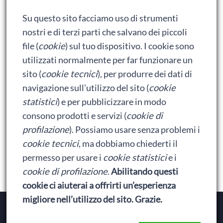
Adrian: Celentano e gli ormoni impazziti da rinfanciullito
Su questo sito facciamo uso di strumenti
Ralph spacca Internet: analisi del film
nostri e di terzi parti che salvano dei piccoli
Bumblebee: un buon film dei Transformers
file (
cookie
) sul tuo dispositivo. I cookie sono
utilizzati normalmente per far funzionare un
sito (
cookie tecnici
), per produrre dei dati di
Meta
navigazione sull’utilizzo del sito (
cookie
statistici
) e per pubblicizzare in modo
Accedi
consono prodotti e servizi (
cookie di
Feed dei contenuti
profilazione
). Possiamo usare senza problemi i
cookie tecnici
, ma dobbiamo chiederti il
Feed dei commenti
permesso per usare i
cookie statistici
e i
WordPress.org
cookie di profilazione
.
Abilitando questi
cookie ci aiuterai a offrirti un’esperienza
migliore nell’utilizzo del sito. Grazie.
Copyright © 2026
Baionette Librarie
. Il tema del Duca