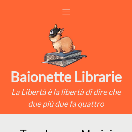
Skip
to
content
Baionette Librarie
La Libertà è la libertà di dire che
due più due fa quattro