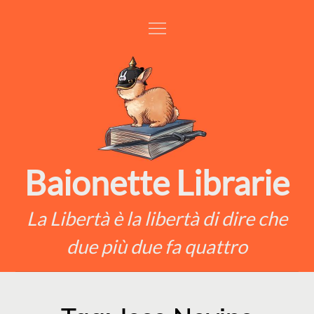
Skip
to
content
Baionette Librarie
La Libertà è la libertà di dire che
due più due fa quattro