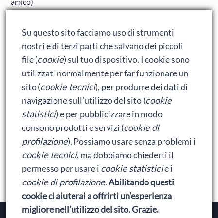
amico)
Adrian: Celentano e gli ormoni impazziti da rinfanciullito
Su questo sito facciamo uso di strumenti
Ralph spacca Internet: analisi del film
nostri e di terzi parti che salvano dei piccoli
Bumblebee: un buon film dei Transformers
file (
cookie
) sul tuo dispositivo. I cookie sono
utilizzati normalmente per far funzionare un
sito (
cookie tecnici
), per produrre dei dati di
Meta
navigazione sull’utilizzo del sito (
cookie
statistici
) e per pubblicizzare in modo
Accedi
consono prodotti e servizi (
cookie di
Feed dei contenuti
profilazione
). Possiamo usare senza problemi i
cookie tecnici
, ma dobbiamo chiederti il
Feed dei commenti
permesso per usare i
cookie statistici
e i
WordPress.org
cookie di profilazione
.
Abilitando questi
cookie ci aiuterai a offrirti un’esperienza
migliore nell’utilizzo del sito. Grazie.