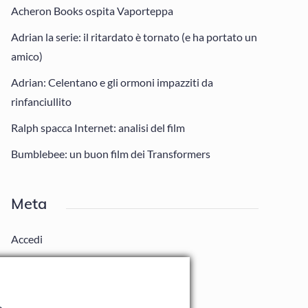
Acheron Books ospita Vaporteppa
Adrian la serie: il ritardato è tornato (e ha portato un
amico)
Adrian: Celentano e gli ormoni impazziti da
rinfanciullito
Ralph spacca Internet: analisi del film
Bumblebee: un buon film dei Transformers
Meta
Accedi
Feed dei contenuti
Feed dei commenti