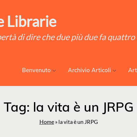
 Librarie
ibertà di dire che due più due fa quattro
Benvenuto
Archivio Articoli
Art
Tag:
la vita è un JRPG
Home
»
la vita è un JRPG