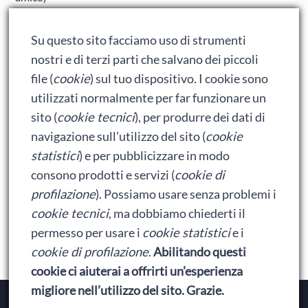
Adrian: Celentano e gli ormoni impazziti da rinfanciullito
Su questo sito facciamo uso di strumenti
Ralph spacca Internet: analisi del film
nostri e di terzi parti che salvano dei piccoli
Bumblebee: un buon film dei Transformers
file (
cookie
) sul tuo dispositivo. I cookie sono
utilizzati normalmente per far funzionare un
sito (
cookie tecnici
), per produrre dei dati di
Meta
navigazione sull’utilizzo del sito (
cookie
statistici
) e per pubblicizzare in modo
Accedi
consono prodotti e servizi (
cookie di
Feed dei contenuti
profilazione
). Possiamo usare senza problemi i
cookie tecnici
, ma dobbiamo chiederti il
Feed dei commenti
permesso per usare i
cookie statistici
e i
WordPress.org
cookie di profilazione
.
Abilitando questi
cookie ci aiuterai a offrirti un’esperienza
migliore nell’utilizzo del sito. Grazie.
Copyright © 2026
Baionette Librarie
. Il tema del Duca