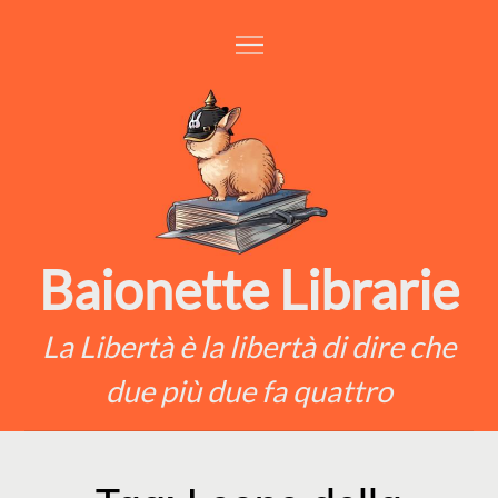
Skip
to
content
Baionette Librarie
La Libertà è la libertà di dire che
due più due fa quattro