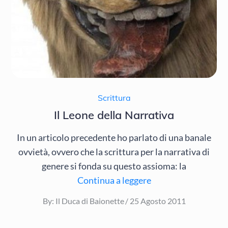
Scrittura
Il Leone della Narrativa
In un articolo precedente ho parlato di una banale
ovvietà, ovvero che la scrittura per la narrativa di
genere si fonda su questo assioma: la
Continua a leggere
Posted
By:
Il Duca di Baionette
25 Agosto 2011
on