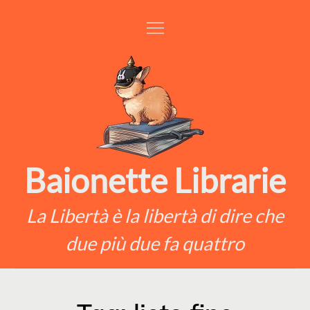
Skip
to
content
Baionette Librarie
La Libertà è la libertà di dire che
due più due fa quattro