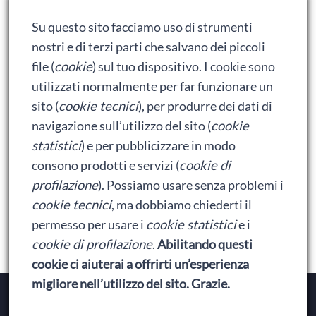
Adrian: Celentano e gli ormoni impazziti da rinfanciullito
Su questo sito facciamo uso di strumenti
Ralph spacca Internet: analisi del film
nostri e di terzi parti che salvano dei piccoli
Bumblebee: un buon film dei Transformers
file (
cookie
) sul tuo dispositivo. I cookie sono
utilizzati normalmente per far funzionare un
sito (
cookie tecnici
), per produrre dei dati di
Meta
navigazione sull’utilizzo del sito (
cookie
statistici
) e per pubblicizzare in modo
Accedi
consono prodotti e servizi (
cookie di
Feed dei contenuti
profilazione
). Possiamo usare senza problemi i
cookie tecnici
, ma dobbiamo chiederti il
Feed dei commenti
permesso per usare i
cookie statistici
e i
WordPress.org
cookie di profilazione
.
Abilitando questi
cookie ci aiuterai a offrirti un’esperienza
migliore nell’utilizzo del sito. Grazie.
Copyright © 2026
Baionette Librarie
. Il tema del Duca