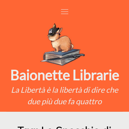
Skip
to
content
Baionette Librarie
La Libertà è la libertà di dire che
due più due fa quattro