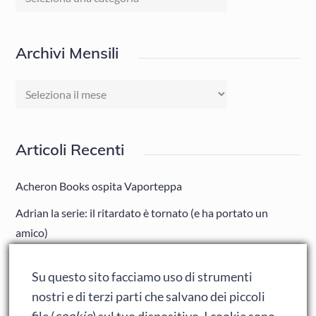
Archivi Mensili
Archivi
Mensili
Articoli Recenti
Acheron Books ospita Vaporteppa
Adrian la serie: il ritardato è tornato (e ha portato un
amico)
Adrian: Celentano e gli ormoni impazziti da rinfanciullito
Su questo sito facciamo uso di strumenti
Ralph spacca Internet: analisi del film
nostri e di terzi parti che salvano dei piccoli
Bumblebee: un buon film dei Transformers