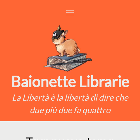
Skip
to
content
Baionette Librarie
La Libertà è la libertà di dire che
due più due fa quattro