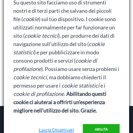
Su questo sito facciamo uso di strumenti
Ralph spacca Internet: analisi del film
nostri e di terzi parti che salvano dei piccoli
Bumblebee: un buon film dei Transformers
file (
cookie
) sul tuo dispositivo. I cookie sono
utilizzati normalmente per far funzionare un
sito (
cookie tecnici
), per produrre dei dati di
Meta
navigazione sull’utilizzo del sito (
cookie
statistici
) e per pubblicizzare in modo
Accedi
consono prodotti e servizi (
cookie di
Feed dei contenuti
profilazione
). Possiamo usare senza problemi i
cookie tecnici
, ma dobbiamo chiederti il
Feed dei commenti
permesso per usare i
cookie statistici
e i
WordPress.org
cookie di profilazione
.
Abilitando questi
cookie ci aiuterai a offrirti un’esperienza
migliore nell’utilizzo del sito. Grazie.
Copyright © 2026
Baionette Librarie
. Il tema del Duca
di Baionette by
Wolly
|
Privacy Policy
Lascia Disattivati
ABILITA