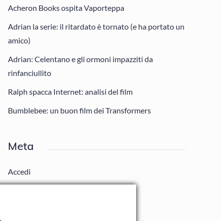
Acheron Books ospita Vaporteppa
Adrian la serie: il ritardato è tornato (e ha portato un
amico)
Adrian: Celentano e gli ormoni impazziti da
rinfanciullito
Ralph spacca Internet: analisi del film
Bumblebee: un buon film dei Transformers
Meta
Accedi
Feed dei contenuti
Feed dei commenti