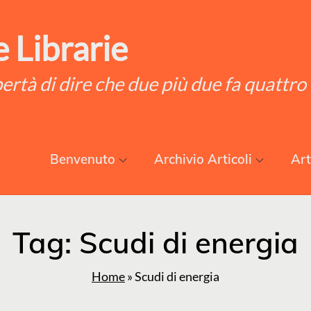
 Librarie
ibertà di dire che due più due fa quattro
Benvenuto
Archivio Articoli
Art
Tag:
Scudi di energia
Home
»
Scudi di energia