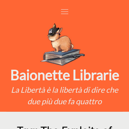
Skip
to
content
Baionette Librarie
La Libertà è la libertà di dire che
due più due fa quattro