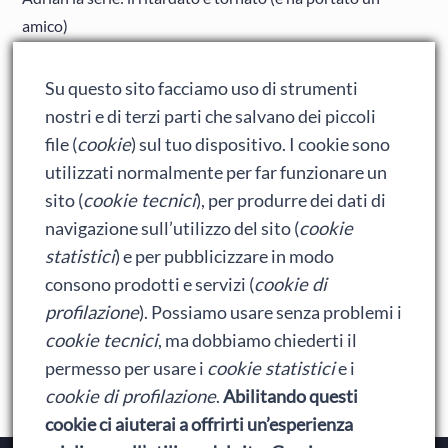
amico)
Adrian: Celentano e gli ormoni impazziti da rinfanciullito
Su questo sito facciamo uso di strumenti
Ralph spacca Internet: analisi del film
nostri e di terzi parti che salvano dei piccoli
Bumblebee: un buon film dei Transformers
file (
cookie
) sul tuo dispositivo. I cookie sono
utilizzati normalmente per far funzionare un
sito (
cookie tecnici
), per produrre dei dati di
Meta
navigazione sull’utilizzo del sito (
cookie
statistici
) e per pubblicizzare in modo
Accedi
consono prodotti e servizi (
cookie di
Feed dei contenuti
profilazione
). Possiamo usare senza problemi i
cookie tecnici
, ma dobbiamo chiederti il
Feed dei commenti
permesso per usare i
cookie statistici
e i
WordPress.org
cookie di profilazione
.
Abilitando questi
cookie ci aiuterai a offrirti un’esperienza