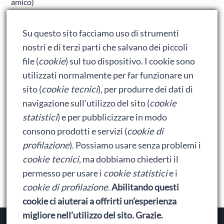
amico)
Adrian: Celentano e gli ormoni impazziti da rinfanciullito
Su questo sito facciamo uso di strumenti
Ralph spacca Internet: analisi del film
nostri e di terzi parti che salvano dei piccoli
Bumblebee: un buon film dei Transformers
file (
cookie
) sul tuo dispositivo. I cookie sono
utilizzati normalmente per far funzionare un
sito (
cookie tecnici
), per produrre dei dati di
Meta
navigazione sull’utilizzo del sito (
cookie
statistici
) e per pubblicizzare in modo
Accedi
consono prodotti e servizi (
cookie di
Feed dei contenuti
profilazione
). Possiamo usare senza problemi i
cookie tecnici
, ma dobbiamo chiederti il
Feed dei commenti
permesso per usare i
cookie statistici
e i
WordPress.org
cookie di profilazione
.
Abilitando questi
cookie ci aiuterai a offrirti un’esperienza
migliore nell’utilizzo del sito. Grazie.