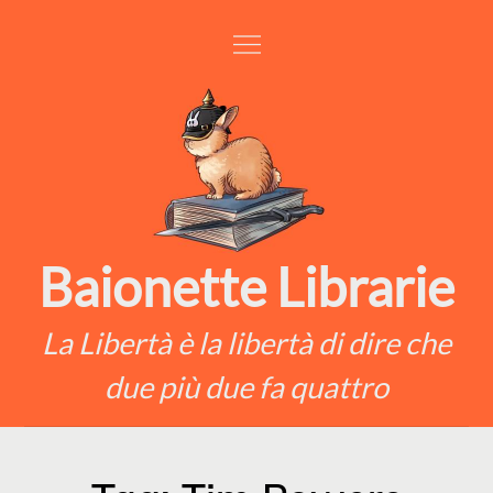
Skip
to
content
Baionette Librarie
La Libertà è la libertà di dire che
due più due fa quattro