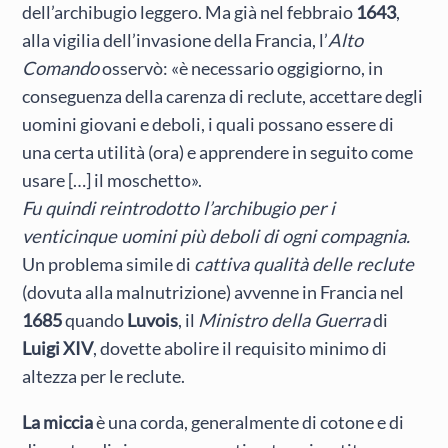
dell’archibugio leggero. Ma già nel febbraio
1643
,
alla vigilia dell’invasione della Francia, l’
Alto
Comando
osservò: «è necessario oggigiorno, in
conseguenza della carenza di reclute, accettare degli
uomini giovani e deboli, i quali possano essere di
una certa utilità (ora) e apprendere in seguito come
usare […] il moschetto».
Fu quindi reintrodotto l’archibugio per i
venticinque uomini più deboli di ogni compagnia.
Un problema simile di
cattiva qualità delle reclute
(dovuta alla malnutrizione) avvenne in Francia nel
1685
quando
Luvois
, il
Ministro della Guerra
di
Luigi XIV
, dovette abolire il requisito minimo di
altezza per le reclute.
La miccia
è una corda, generalmente di cotone e di