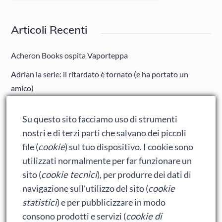
Mensili
Articoli Recenti
Acheron Books ospita Vaporteppa
Adrian la serie: il ritardato è tornato (e ha portato un
amico)
Adrian: Celentano e gli ormoni impazziti da rinfanciullito
Su questo sito facciamo uso di strumenti
Ralph spacca Internet: analisi del film
nostri e di terzi parti che salvano dei piccoli
Bumblebee: un buon film dei Transformers
file (
cookie
) sul tuo dispositivo. I cookie sono
utilizzati normalmente per far funzionare un
sito (
cookie tecnici
), per produrre dei dati di
Meta
navigazione sull’utilizzo del sito (
cookie
statistici
) e per pubblicizzare in modo
Accedi
consono prodotti e servizi (
cookie di