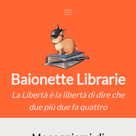
Skip
to
content
Baionette Librarie
La Libertà è la libertà di dire che
due più due fa quattro