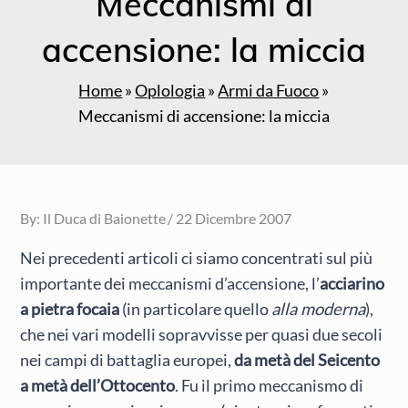
Meccanismi di
accensione: la miccia
Home
»
Oplologia
»
Armi da Fuoco
»
Meccanismi di accensione: la miccia
Posted
By:
Il Duca di Baionette
22 Dicembre 2007
on
Nei precedenti articoli ci siamo concentrati sul più
importante dei meccanismi d’accensione, l’
acciarino
a pietra focaia
(in particolare quello
alla moderna
),
che nei vari modelli sopravvisse per quasi due secoli
nei campi di battaglia europei,
da metà del Seicento
a metà dell’Ottocento
. Fu il primo meccanismo di