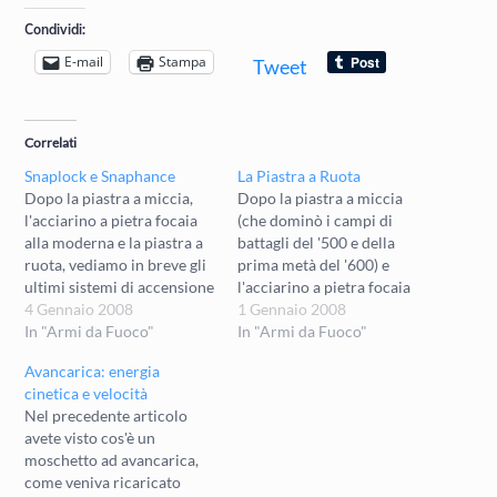
Condividi:
E-mail
Stampa
Tweet
Correlati
Snaplock e Snaphance
La Piastra a Ruota
Dopo la piastra a miccia,
Dopo la piastra a miccia
l'acciarino a pietra focaia
(che dominò i campi di
alla moderna e la piastra a
battagli del '500 e della
ruota, vediamo in breve gli
prima metà del '600) e
ultimi sistemi di accensione
l'acciarino a pietra focaia
principali impiegati nei
4 Gennaio 2008
alla moderna (il
1 Gennaio 2008
secoli precedenti
In "Armi da Fuoco"
protagonista dei conflitti
In "Armi da Fuoco"
l'invenzione dell'acciarino a
dalla seconda metà del '600
Avancarica: energia
percussione. L'Acciarino
ai primi decenni dell '800),
cinetica e velocità
alla Biscaglia Questo
vediamo in breve gli altri
Nel precedente articolo
acciarino venne chiamato
sistemi di accensione
avete visto cos'è un
anche miquelet, alla
principali impiegati…
moschetto ad avancarica,
micheletta, snaplock, alla
come veniva ricaricato
spagnola e alla…