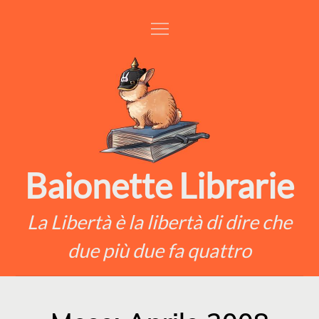
Skip
to
content
Baionette Librarie
La Libertà è la libertà di dire che
due più due fa quattro