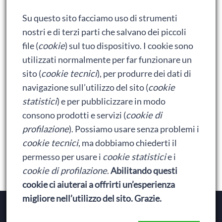
Adrian: Celentano e gli ormoni impazziti da rinfanciullito
Su questo sito facciamo uso di strumenti
Ralph spacca Internet: analisi del film
nostri e di terzi parti che salvano dei piccoli
Bumblebee: un buon film dei Transformers
file (
cookie
) sul tuo dispositivo. I cookie sono
utilizzati normalmente per far funzionare un
sito (
cookie tecnici
), per produrre dei dati di
Meta
navigazione sull’utilizzo del sito (
cookie
statistici
) e per pubblicizzare in modo
Accedi
consono prodotti e servizi (
cookie di
Feed dei contenuti
profilazione
). Possiamo usare senza problemi i
cookie tecnici
, ma dobbiamo chiederti il
Feed dei commenti
permesso per usare i
cookie statistici
e i
WordPress.org
cookie di profilazione
.
Abilitando questi
cookie ci aiuterai a offrirti un’esperienza
migliore nell’utilizzo del sito. Grazie.
Copyright © 2026
Baionette Librarie
. Il tema del Duca