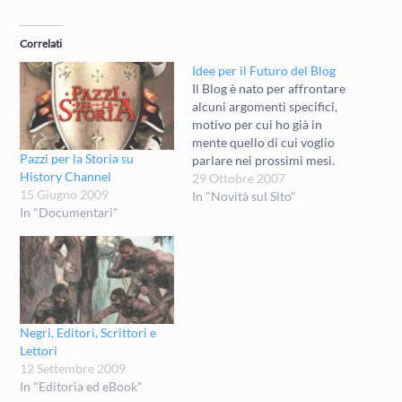
Correlati
Idee per il Futuro del Blog
Il Blog è nato per affrontare
alcuni argomenti specifici,
motivo per cui ho già in
mente quello di cui voglio
Pazzi per la Storia su
parlare nei prossimi mesi.
History Channel
Tanto vale fornirvi
29 Ottobre 2007
15 Giugno 2009
chiaramente il piano degli
In "Novità sul Sito"
In "Documentari"
argomenti che affronterò
in futuro. Armature Sia per
il curioso che per lo
scrittore o per il giocatore
di…
Negri, Editori, Scrittori e
Lettori
12 Settembre 2009
In "Editoria ed eBook"