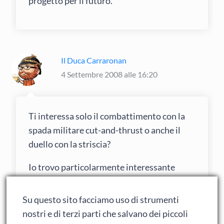
progetto per il futuro.
Il Duca Carraronan
4 Settembre 2008 alle 16:20
Ti interessa solo il combattimento con la
spada militare cut-and-thrust o anche il
duello con la striscia?
Io trovo particolarmente interessante
Marozzo, per via del suo essere a metà tra
un mondo e l’altro: impiega classiche spade
Su questo sito facciamo uso di strumenti
a una mano con la punta aguzza, ma con la
nostri e di terzi parti che salvano dei piccoli
lama ancora ben adatta al colpo di taglio, e