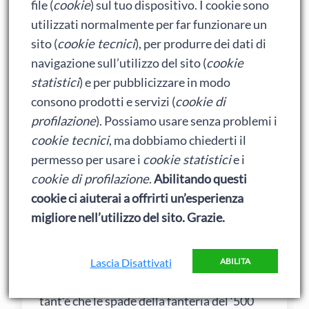
file (
cookie
) sul tuo dispositivo. I cookie sono
insegna l’importanza del colpo di punta
utilizzati normalmente per far funzionare un
(che è fondamentale per il duello).
sito (
cookie tecnici
), per produrre dei dati di
La spada di Gustavo I di Svezia è l’arma che
navigazione sull’utilizzo del sito (
cookie
mi piace sempre indicare come esempio di
statistici
) e per pubblicizzare in modo
Sword-Rapier: guardia da striscia, ma lama
consono prodotti e servizi (
cookie di
pesante e aguzza da spada militare, in un
profilazione
). Possiamo usare senza problemi i
buon 1,3 kg di solido metallo.
cookie tecnici
, ma dobbiamo chiederti il
permesso per usare i
cookie statistici
e i
Marozzo è lì-lì tra il mondo delle spade
cookie di profilazione
.
Abilitando questi
militari che devono fendere (dato che
cookie ci aiuterai a offrirti un’esperienza
infilzare gambe e braccia, dove non ci sono
migliore nell’utilizzo del sito. Grazie.
organi da traforare come nel torso -che
però è troppo spesso protetto da armature
impenetrabili-, è meno utile che non
Lascia Disattivati
ABILITA
tagliarne la carne aprendo vene e arterie…
tant’è che le spade della fanteria del ‘500