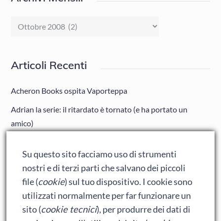
Archivi
Mensili
Articoli Recenti
Acheron Books ospita Vaporteppa
Adrian la serie: il ritardato è tornato (e ha portato un
amico)
Adrian: Celentano e gli ormoni impazziti da rinfanciullito
Su questo sito facciamo uso di strumenti
Ralph spacca Internet: analisi del film
nostri e di terzi parti che salvano dei piccoli
Bumblebee: un buon film dei Transformers
file (
cookie
) sul tuo dispositivo. I cookie sono
utilizzati normalmente per far funzionare un
sito (
cookie tecnici
), per produrre dei dati di
Meta