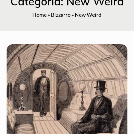
Categoria:
New Weird
Home
»
Bizzarro
»
New Weird