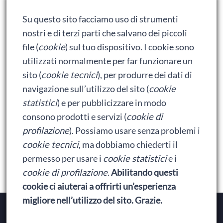
Adrian: Celentano e gli ormoni impazziti da rinfanciullito
Su questo sito facciamo uso di strumenti
Ralph spacca Internet: analisi del film
nostri e di terzi parti che salvano dei piccoli
Bumblebee: un buon film dei Transformers
file (
cookie
) sul tuo dispositivo. I cookie sono
utilizzati normalmente per far funzionare un
sito (
cookie tecnici
), per produrre dei dati di
Meta
navigazione sull’utilizzo del sito (
cookie
statistici
) e per pubblicizzare in modo
Accedi
consono prodotti e servizi (
cookie di
Feed dei contenuti
profilazione
). Possiamo usare senza problemi i
cookie tecnici
, ma dobbiamo chiederti il
Feed dei commenti
permesso per usare i
cookie statistici
e i
WordPress.org
cookie di profilazione
.
Abilitando questi
cookie ci aiuterai a offrirti un’esperienza
migliore nell’utilizzo del sito. Grazie.
Copyright © 2026
Baionette Librarie
. Il tema del Duca