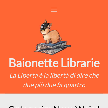
Skip
to
content
Baionette Librarie
La Libertà è la libertà di dire che
due più due fa quattro