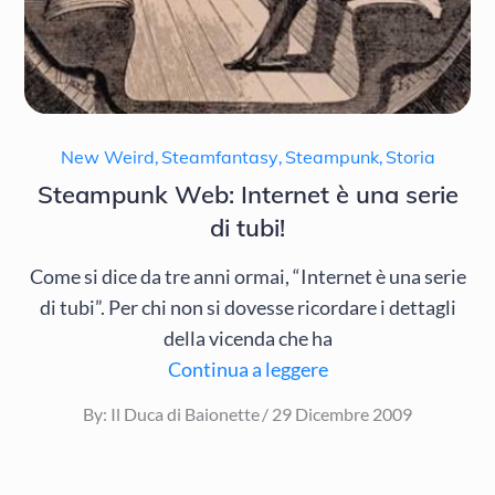
New Weird
,
Steamfantasy
,
Steampunk
,
Storia
Steampunk Web: Internet è una serie
di tubi!
Come si dice da tre anni ormai, “Internet è una serie
di tubi”. Per chi non si dovesse ricordare i dettagli
della vicenda che ha
Continua a leggere
Posted
By:
Il Duca di Baionette
29 Dicembre 2009
on