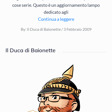
cose serie. Questo è un aggiornamento lampo
dedicato agli
Continua a leggere
Posted
By:
Il Duca di Baionette
3 Febbraio 2009
on
Il Duca di Baionette