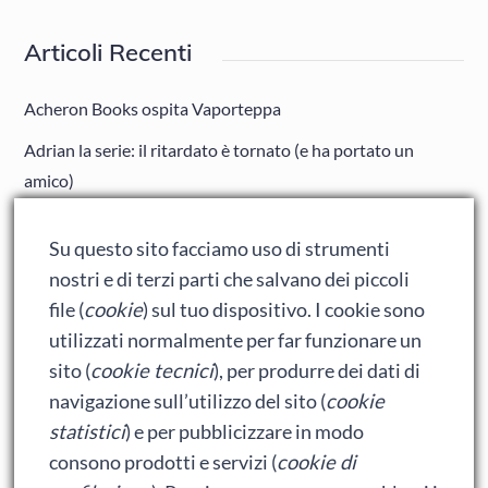
Articoli Recenti
Acheron Books ospita Vaporteppa
Adrian la serie: il ritardato è tornato (e ha portato un
amico)
Adrian: Celentano e gli ormoni impazziti da rinfanciullito
Su questo sito facciamo uso di strumenti
Ralph spacca Internet: analisi del film
nostri e di terzi parti che salvano dei piccoli
Bumblebee: un buon film dei Transformers
file (
cookie
) sul tuo dispositivo. I cookie sono
utilizzati normalmente per far funzionare un
sito (
cookie tecnici
), per produrre dei dati di
Meta
navigazione sull’utilizzo del sito (
cookie
statistici
) e per pubblicizzare in modo
Accedi
consono prodotti e servizi (
cookie di
Feed dei contenuti