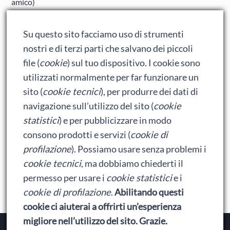
amico)
Adrian: Celentano e gli ormoni impazziti da rinfanciullito
Su questo sito facciamo uso di strumenti
Ralph spacca Internet: analisi del film
nostri e di terzi parti che salvano dei piccoli
Bumblebee: un buon film dei Transformers
file (
cookie
) sul tuo dispositivo. I cookie sono
utilizzati normalmente per far funzionare un
sito (
cookie tecnici
), per produrre dei dati di
Meta
navigazione sull’utilizzo del sito (
cookie
statistici
) e per pubblicizzare in modo
Accedi
consono prodotti e servizi (
cookie di
Feed dei contenuti
profilazione
). Possiamo usare senza problemi i
cookie tecnici
, ma dobbiamo chiederti il
Feed dei commenti
permesso per usare i
cookie statistici
e i
WordPress.org
cookie di profilazione
.
Abilitando questi
cookie ci aiuterai a offrirti un’esperienza
migliore nell’utilizzo del sito. Grazie.