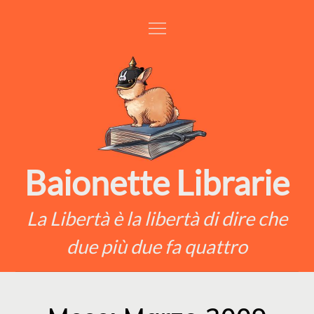
Skip
to
content
Baionette Librarie
La Libertà è la libertà di dire che
due più due fa quattro