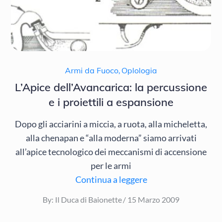
Armi da Fuoco
,
Oplologia
L’Apice dell’Avancarica: la percussione
e i proiettili a espansione
Dopo gli acciarini a miccia, a ruota, alla micheletta,
alla chenapan e “alla moderna” siamo arrivati
all’apice tecnologico dei meccanismi di accensione
per le armi
Continua a leggere
Posted
By:
Il Duca di Baionette
15 Marzo 2009
on