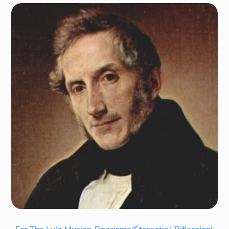
,
,
,
,