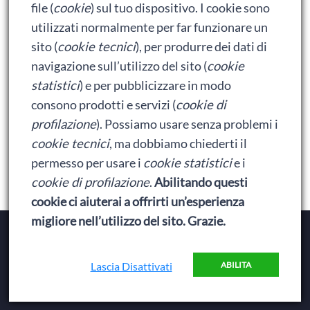
Bumblebee: un buon film dei Transformers
file (
cookie
) sul tuo dispositivo. I cookie sono
utilizzati normalmente per far funzionare un
sito (
cookie tecnici
), per produrre dei dati di
Meta
navigazione sull’utilizzo del sito (
cookie
statistici
) e per pubblicizzare in modo
Accedi
consono prodotti e servizi (
cookie di
Feed dei contenuti
profilazione
). Possiamo usare senza problemi i
cookie tecnici
, ma dobbiamo chiederti il
Feed dei commenti
permesso per usare i
cookie statistici
e i
WordPress.org
cookie di profilazione
.
Abilitando questi
cookie ci aiuterai a offrirti un’esperienza
migliore nell’utilizzo del sito. Grazie.
Copyright © 2026
Baionette Librarie
. Il tema del Duca
di Baionette by
Wolly
|
Privacy Policy
Lascia Disattivati
ABILITA
Elemento
Elemento
Elemento