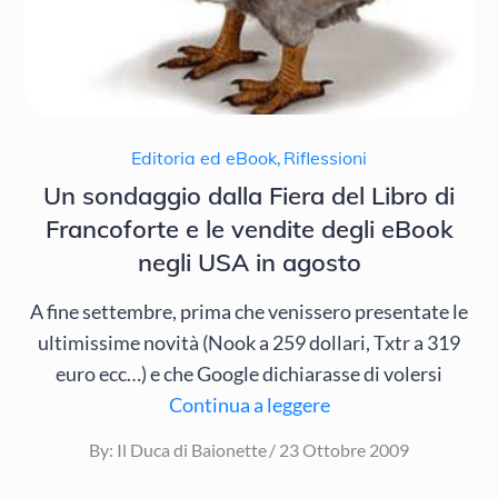
Editoria ed eBook
,
Riflessioni
Un sondaggio dalla Fiera del Libro di
Francoforte e le vendite degli eBook
negli USA in agosto
A fine settembre, prima che venissero presentate le
ultimissime novità (Nook a 259 dollari, Txtr a 319
euro ecc…) e che Google dichiarasse di volersi
Continua a leggere
Posted
By:
Il Duca di Baionette
23 Ottobre 2009
on