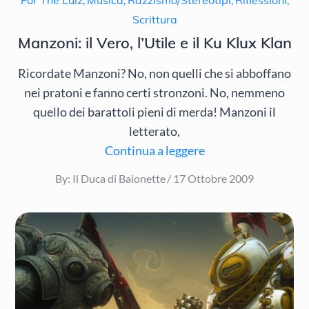
For The Lulz
Musica
Razzismo/Stereotipi
Riflessioni
Scrittura
Manzoni: il Vero, l’Utile e il Ku Klux Klan
Ricordate Manzoni? No, non quelli che si abboffano
nei pratoni e fanno certi stronzoni. No, nemmeno
quello dei barattoli pieni di merda! Manzoni il
letterato,
Continua a leggere
Posted
By:
Il Duca di Baionette
17 Ottobre 2009
on