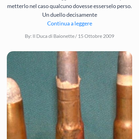
metterlo nel caso qualcuno dovesse esserselo perso.
Un duello decisamente
Continua a leggere
Posted
By:
Il Duca di Baionette
15 Ottobre 2009
on