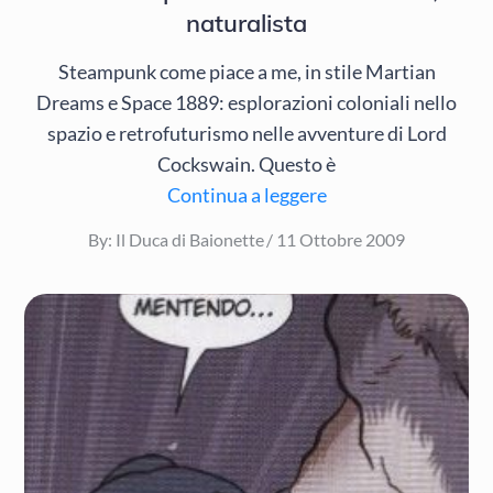
naturalista
Steampunk come piace a me, in stile Martian
Dreams e Space 1889: esplorazioni coloniali nello
spazio e retrofuturismo nelle avventure di Lord
Cockswain. Questo è
Continua a leggere
Posted
By:
Il Duca di Baionette
11 Ottobre 2009
on