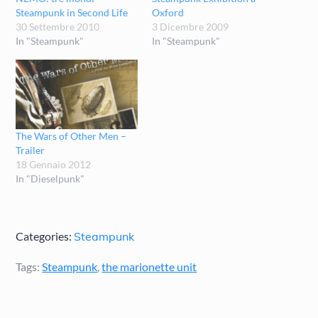
Steampunk in Second Life
Oxford
30 Settembre 2010
3 Dicembre 2009
In "Steampunk"
In "Steampunk"
The Wars of Other Men –
Trailer
18 Gennaio 2012
In "Dieselpunk"
Categories:
Steampunk
Tags:
Steampunk
,
the marionette unit