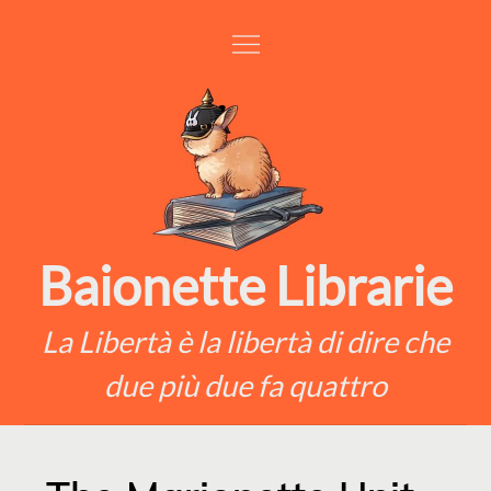
Skip
to
content
Baionette Librarie
La Libertà è la libertà di dire che
due più due fa quattro