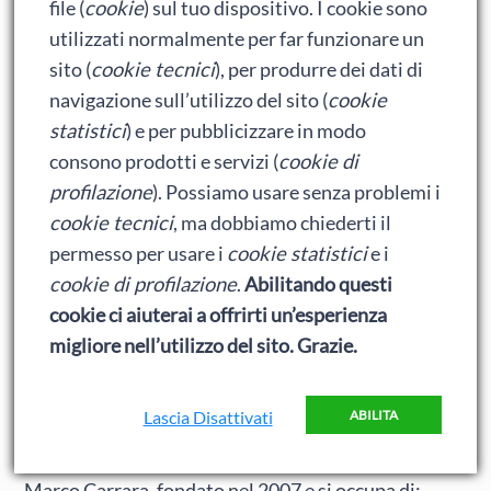
file (
cookie
) sul tuo dispositivo. I cookie sono
utilizzati normalmente per far funzionare un
sito (
cookie tecnici
), per produrre dei dati di
navigazione sull’utilizzo del sito (
cookie
statistici
) e per pubblicizzare in modo
consono prodotti e servizi (
cookie di
profilazione
). Possiamo usare senza problemi i
cookie tecnici
, ma dobbiamo chiederti il
permesso per usare i
cookie statistici
e i
cookie di profilazione
.
Abilitando questi
cookie ci aiuterai a offrirti un’esperienza
migliore nell’utilizzo del sito. Grazie.
Cosa trovi in questo blog?
Lascia Disattivati
ABILITA
Baionette Librarie
è il blog del Duca di Baionette,
Marco Carrara, fondato nel 2007 e si occupa di: