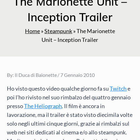
The Marionette Unit –
Inception Trailer
Home
»
Steampunk
»
The Marionette
Unit – Inception Trailer
Posted
By:
Il Duca di Baionette
7 Gennaio 2010
on
Ho visto questo video qualche giorno fa su
Twitch
e
poi l’ho rivisto nel suo rimbalzo del quattro gennaio
presso
The Heliograph
. Il film è ancora in
lavorazione, ma il trailer è stato visto diecimila volte
solo negli ultimi cinque giorni, grazie ai rimbalzi sul
web nei siti dedicati al cinema e/o allo steampunk.