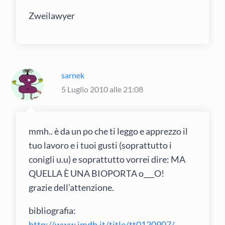
Zweilawyer
sarnek
5 Luglio 2010 alle 21:08
mmh.. è da un po che ti leggo e apprezzo il
tuo lavoro e i tuoi gusti (soprattutto i
conigli u.u) e soprattutto vorrei dire: MA
QUELLA È UNA BIOPORTA o___O!
grazie dell’attenzione.
bibliografia:
http://www.imdb.it/title/tt0120907/