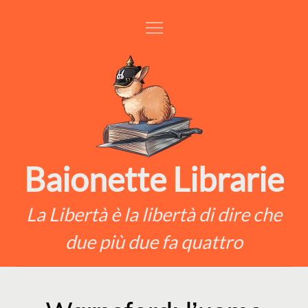
Skip
to
content
Baionette Librarie
La Libertà è la libertà di dire che
due più due fa quattro