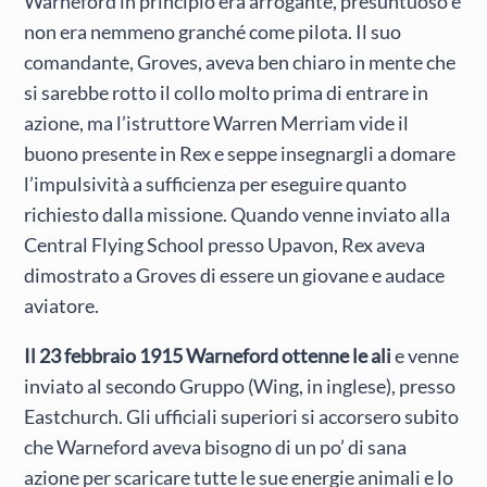
Warneford in principio era arrogante, presuntuoso e
non era nemmeno granché come pilota. Il suo
comandante, Groves, aveva ben chiaro in mente che
si sarebbe rotto il collo molto prima di entrare in
azione, ma l’istruttore Warren Merriam vide il
buono presente in Rex e seppe insegnargli a domare
l’impulsività a sufficienza per eseguire quanto
richiesto dalla missione. Quando venne inviato alla
Central Flying School presso Upavon, Rex aveva
dimostrato a Groves di essere un giovane e audace
aviatore.
Il 23 febbraio 1915 Warneford ottenne le ali
e venne
inviato al secondo Gruppo (Wing, in inglese), presso
Eastchurch. Gli ufficiali superiori si accorsero subito
che Warneford aveva bisogno di un po’ di sana
azione per scaricare tutte le sue energie animali e lo