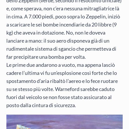
dello Zeppelin (verde, secondo il resoconto ufficiale)
e, come sperava, non c’era nessuna mitragliatrice là
in cima. A 7.000 piedi, poco sopra lo Zeppelin, iniziò
a scaricare le sei bombe incendiarie da 20 libbre (9
kg) che aveva in dotazione. No, non le doveva
lanciare a mano: il suo aero disponeva già di un
rudimentale sistema di sgancio che permetteva di
far precipitare una bomba per volta.
Le prime due andarono a vuoto, ma appena lasciò
cadere l’ultima vi fu un’esplosione così forte che lo
spostamento d’aria ribaltò l’aereo e lo fece ruotare
su se stesso più volte. Warneford sarebbe caduto
fuori dal veicolo se non fosse stato assicurato al
posto dalla cintura di sicurezza.