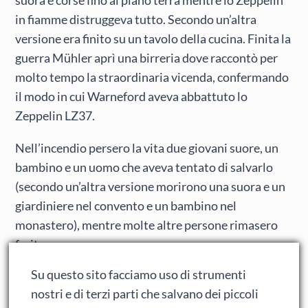
suora e corse fino al piano terra mentre lo Zeppelin
in fiamme distruggeva tutto. Secondo un’altra
versione era finito su un tavolo della cucina. Finita la
guerra Mühler aprì una birreria dove raccontò per
molto tempo la straordinaria vicenda, confermando
il modo in cui Warneford aveva abbattuto lo
Zeppelin LZ37.
Nell’incendio persero la vita due giovani suore, un
bambino e un uomo che aveva tentato di salvarlo
(secondo un’altra versione morirono una suora e un
giardiniere nel convento e un bambino nel
monastero), mentre molte altre persone rimasero
ferite.
Madre Thérèse disse dell’avvenimento:
Su questo sito facciamo uso di strumenti
«Nonostante il lutto noi tutte avevamo nel cuore
nostri e di terzi parti che salvano dei piccoli
un’immensa gioia per l’intrepida audacia e la vittoria