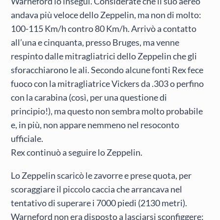
Warneford lo inseguì. Considerate che il suo aereo
andava più veloce dello Zeppelin, ma non di molto:
100-115 Km/h contro 80 Km/h. Arrivò a contatto
all’una e cinquanta, presso Bruges, ma venne
respinto dalle mitragliatrici dello Zeppelin che gli
sforacchiarono le ali. Secondo alcune fonti Rex fece
fuoco con la mitragliatrice Vickers da .303 o perfino
con la carabina (così, per una questione di
principio!), ma questo non sembra molto probabile
e, in più, non appare nemmeno nel resoconto
ufficiale.
Rex continuò a seguire lo Zeppelin.
Lo Zeppelin scaricò le zavorre e prese quota, per
scoraggiare il piccolo caccia che arrancava nel
tentativo di superare i 7000 piedi (2130 metri).
Warneford non era disposto a lasciarsi sconfiggere: