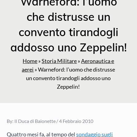
Warneford: l’uomo
che distrusse un
convento tirandogli
addosso uno Zeppelin!
Home
»
Storia Militare
»
Aeronautica e
aerei
»
Warneford: l’uomo che distrusse
un convento tirandogli addosso uno
Zeppelin!
Posted
By:
Il Duca di Baionette
4 Febbraio 2010
on
Quattro mesi fa, al tempo del
sondaggio sugli