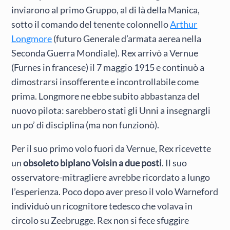
inviarono al primo Gruppo, al di là della Manica,
sotto il comando del tenente colonnello
Arthur
Longmore
(futuro Generale d’armata aerea nella
Seconda Guerra Mondiale). Rex arrivò a Vernue
(Furnes in francese) il 7 maggio 1915 e continuò a
dimostrarsi insofferente e incontrollabile come
prima. Longmore ne ebbe subito abbastanza del
nuovo pilota: sarebbero stati gli Unni a insegnargli
un po’ di disciplina (ma non funzionò).
Per il suo primo volo fuori da Vernue, Rex ricevette
un
obsoleto biplano Voisin a due posti
. Il suo
osservatore-mitragliere avrebbe ricordato a lungo
l’esperienza. Poco dopo aver preso il volo Warneford
individuò un ricognitore tedesco che volava in
circolo su Zeebrugge. Rex non si fece sfuggire