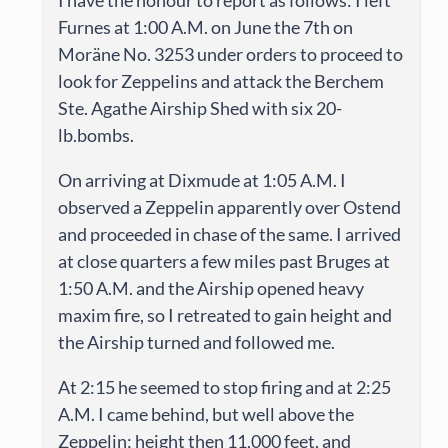
Furnes at 1:00 A.M. on June the 7th on
Moräne No. 3253 under orders to proceed to
look for Zeppelins and attack the Berchem
Ste. Agathe Airship Shed with six 20-
lb.bombs.
On arriving at Dixmude at 1:05 A.M. I
observed a Zeppelin apparently over Ostend
and proceeded in chase of the same. I arrived
at close quarters a few miles past Bruges at
1:50 A.M. and the Airship opened heavy
maxim fire, so I retreated to gain height and
the Airship turned and followed me.
At 2:15 he seemed to stop firing and at 2:25
A.M. I came behind, but well above the
Zeppelin; height then 11,000 feet, and