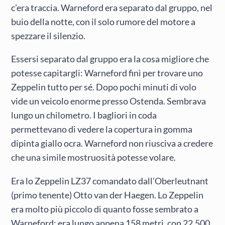
c’era traccia. Warneford era separato dal gruppo, nel
buio della notte, con il solo rumore del motore a
spezzare il silenzio.
Essersi separato dal gruppo era la cosa migliore che
potesse capitargli: Warneford finì per trovare uno
Zeppelin tutto per sé. Dopo pochi minuti di volo
vide un veicolo enorme presso Ostenda. Sembrava
lungo un chilometro. I bagliori in coda
permettevano di vedere la copertura in gomma
dipinta giallo ocra. Warneford non riusciva a credere
che una simile mostruosità potesse volare.
Era lo Zeppelin LZ37 comandato dall’Oberleutnant
(primo tenente) Otto van der Haegen. Lo Zeppelin
era molto più piccolo di quanto fosse sembrato a
Warneford: era lungo appena 158 metri, con 22.500