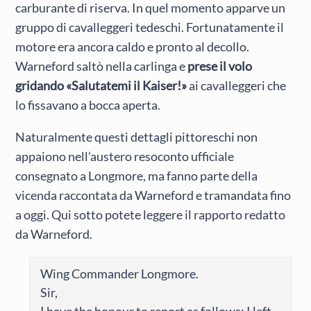
carburante di riserva. In quel momento apparve un
gruppo di cavalleggeri tedeschi. Fortunatamente il
motore era ancora caldo e pronto al decollo.
Warneford saltò nella carlinga e
prese il volo
gridando «Salutatemi il Kaiser!»
ai cavalleggeri che
lo fissavano a bocca aperta.
Naturalmente questi dettagli pittoreschi non
appaiono nell’austero resoconto ufficiale
consegnato a Longmore, ma fanno parte della
vicenda raccontata da Warneford e tramandata fino
a oggi. Qui sotto potete leggere il rapporto redatto
da Warneford.
Wing Commander Longmore.
Sir,
I have the honour to report as follows: I left