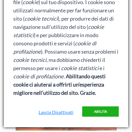
file (
cookie
) sul tuo dispositivo. I cookie sono
del tenente Warneford. Dopo la guerra, in memoria
utilizzati normalmente per far funzionare un
di quel giovane venne affissa una targa sul muro del
sito (
cookie tecnici
), per produrre dei dati di
nostro convento e gli fu dedicata una via lì vicino.»
navigazione sull’utilizzo del sito (
cookie
statistici
) e per pubblicizzare in modo
consono prodotti e servizi (
cookie di
profilazione
). Possiamo usare senza problemi i
cookie tecnici
, ma dobbiamo chiederti il
permesso per usare i
cookie statistici
e i
cookie di profilazione
.
Abilitando questi
cookie ci aiuterai a offrirti un’esperienza
migliore nell’utilizzo del sito. Grazie.
Lascia Disattivati
ABILITA