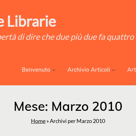
 Librarie
ibertà di dire che due più due fa quattro
Benvenuto
Archivio Articoli
Art
Mese:
Marzo 2010
Home
»
Archivi per Marzo 2010