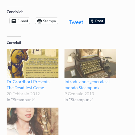
Condividi:
E-mail
Stampa
Tweet
Correlati
Dr Grordbort Presents:
Introduzione generale al
The Deadliest Game
mondo Steampunk
20 Febbraio 2012
9 Gennaio 2013
In "Steampunk"
In "Steampunk"