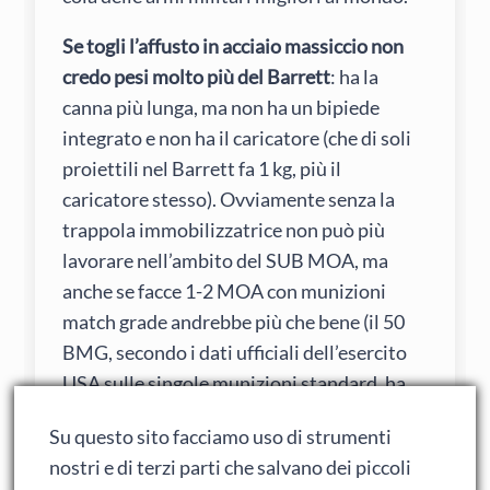
Se togli l’affusto in acciaio massiccio non
credo pesi molto più del Barrett
: ha la
canna più lunga, ma non ha un bipiede
integrato e non ha il caricatore (che di soli
proiettili nel Barrett fa 1 kg, più il
caricatore stesso). Ovviamente senza la
trappola immobilizzatrice non può più
lavorare nell’ambito del SUB MOA, ma
anche se facce 1-2 MOA con munizioni
match grade andrebbe più che bene (il 50
BMG, secondo i dati ufficiali dell’esercito
USA sulle singole munizioni standard, ha
una dispersione molto peggiore del 7,62,
Su questo sito facciamo uso di strumenti
anche se ha una gittata superiore… però
nostri e di terzi parti che salvano dei piccoli
non ho visto dati “affidabili” per i 50 BMG