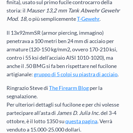
finita), usato sul primo fucile controcarro della
storia: il
Mauser 13,2 mm Tank Abwehr Gewehr
Mod. 18
, o più semplicemente
T-Gewehr
.
Il 13x92mmSR (armor piercing, immagino)
penetrava a 100 metri ben 24 mm di acciaio per
armature (120-150 kg/mm2, ovvero 170-210 ksi,
contro i 55 ksi dell’acciaio AISI 1010-1020), ma
anche il .50 BMG si fa ben rispettare nel fucilone
artigianale:
gruppo di 5 colpi su piastra di acciaio
.
Ringrazio Steve di
The Firearm Blog
per la
segnalazione.
Per ulteriori dettagli sul fucilone e per chi volesse
partecipare all’asta di
James D. Julia Inc.
del 3-4
ottobre, è il lotto 1350 su
questa pagina
. Verrà
venduto a 15.000-25.000 dollari.