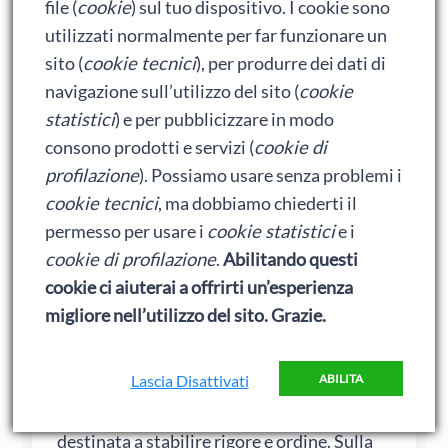
file (
cookie
) sul tuo dispositivo. I cookie sono
Match, forse loro girano sul MOA singolo o
utilizzati normalmente per far funzionare un
forse perfino poco al di sotto, come i
sito (
cookie tecnici
), per produrre dei dati di
fuciloni da Bench…).
navigazione sull’utilizzo del sito (
cookie
statistici
) e per pubblicizzare in modo
consono prodotti e servizi (
cookie di
profilazione
). Possiamo usare senza problemi i
Andrea
cookie tecnici
, ma dobbiamo chiederti il
17 Settembre 2010 alle 00:23
permesso per usare i
cookie statistici
e i
cookie di profilazione
.
Abilitando questi
cookie ci aiuterai a offrirti un’esperienza
Preferisco il design dello Schützen: le linee
migliore nell’utilizzo del sito. Grazie.
sono più pulite ed essenziali, i fronzoli
ridotti ragionevolmente al minimo. Per me
Lascia Disattivati
ABILITA
lo Schützen ha l’aspetto rigoroso e
ordinato che dovrebbe avere un’arma
destinata a stabilire rigore e ordine. Sulla