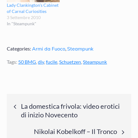
Lady Clankington’s Cabinet
of Carnal Curiosities
3 Settembre 2010
In "Steampunk"
Categories:
Armi da Fuoco
,
Steampunk
Tags:
50 BMG
,
diy
,
fucile
,
Schuetzen
,
Steampunk
Navigazione
La domestica frivola: video erotici
di inizio Novecento
articoli
Nikolai Kobelkoff – Il Tronco