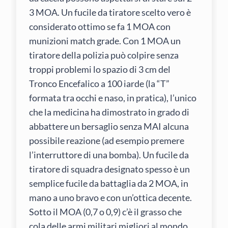
3 MOA. Un fucile da tiratore scelto vero è
considerato ottimo se fa 1 MOA con
munizioni match grade. Con 1 MOA un
tiratore della polizia può colpire senza
troppi problemi lo spazio di 3 cm del
Tronco Encefalico a 100 iarde (la “T”
formata tra occhi e naso, in pratica), l’unico
che la medicina ha dimostrato in grado di
abbattere un bersaglio senza MAI alcuna
possibile reazione (ad esempio premere
l’interruttore di una bomba). Un fucile da
tiratore di squadra designato spesso è un
semplice fucile da battaglia da 2 MOA, in
mano a uno bravo e con un’ottica decente.
Sotto il MOA (0,7 o 0,9) c’è il grasso che
cola delle armi militari migliori al mondo.