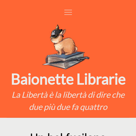
Skip
to
content
Baionette Librarie
La Libertà è la libertà di dire che
due più due fa quattro