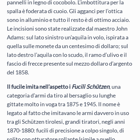
pannelli in legno di cocobolo. L’imbottitura per la
spalla è foderata di cuoio. Gli agganci per l’ottica
sono in alluminio e tutto il resto è di ottimo acciaio.
Le incisioni sono state realizzate dal maestro John
Adams: sul lato sinistro un’aquila in volo, ispirata a
quella sulle monete da un centesimo di dollaro; sul
lato destro l’aquila con lo scudo, il ramo d’ulivo e il
fascio di frecce presente sul mezzo dollaro d’argento
del 1858.
Il fucile imita nell’aspetto i
Fucili Schützen
, una
categoria d’armi da tiro al bersaglio su lunghe
gittate molto in voga tra 1875 e 1945. Il nome è
legato al fatto che imitavano le armi davvero in uso
tra gli Schützen tirolesi, grandi tiratori, negli anni
1870-1880: fucili di precisione a colpo singolo, di
solito con otturatore rollante (simile a quello