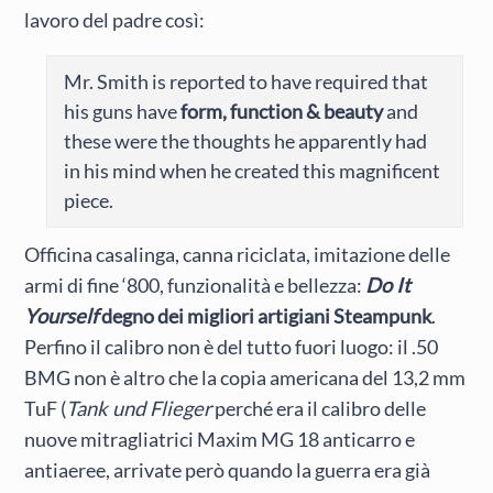
lavoro del padre così:
Mr. Smith is reported to have required that
his guns have
form, function & beauty
and
these were the thoughts he apparently had
in his mind when he created this magnificent
piece.
Officina casalinga, canna riciclata, imitazione delle
armi di fine ‘800, funzionalità e bellezza:
Do It
Yourself
degno dei migliori artigiani Steampunk
.
Perfino il calibro non è del tutto fuori luogo: il .50
BMG non è altro che la copia americana del 13,2 mm
TuF (
Tank und Flieger
perché era il calibro delle
nuove mitragliatrici Maxim MG 18 anticarro e
antiaeree, arrivate però quando la guerra era già