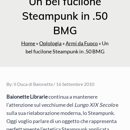
Un bel fucilone
Steampunk in .50
BMG
Home
»
Oplologia
»
Armi da Fuoco
»
Un
bel fucilone Steampunk in .50 BMG
Posted
By:
Il Duca di Baionette
16 Settembre 2010
on
Baionette Librarie
continua a mantenere
l’attenzione sul vecchiume del
Lungo XIX Secolo
e
sulla sua rielaborazione moderna, lo Steampunk.
Oggi voglio parlare di un oggetto che rappresenta
perfettamente l’estetica Steampunk applicata.