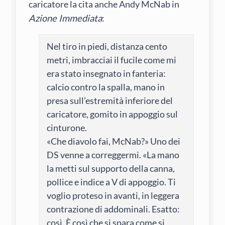
caricatore la cita anche Andy McNab in
Azione Immediata
:
Nel tiro in piedi, distanza cento
metri, imbracciai il fucile come mi
era stato insegnato in fanteria:
calcio contro la spalla, mano in
presa sull’estremità inferiore del
caricatore, gomito in appoggio sul
cinturone.
«Che diavolo fai, McNab?» Uno dei
DS venne a correggermi. «La mano
la metti sul supporto della canna,
pollice e indice a V di appoggio. Ti
voglio proteso in avanti, in leggera
contrazione di addominali. Esatto:
così. È così che si spara come si