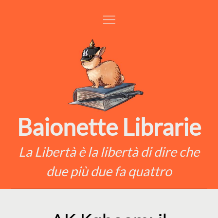
Skip
to
content
Baionette Librarie
La Libertà è la libertà di dire che
due più due fa quattro