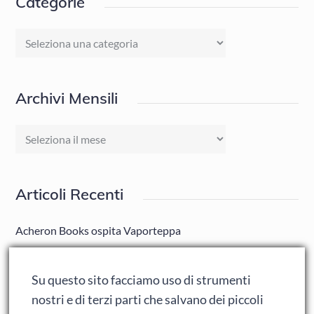
Categorie
Categorie
Archivi Mensili
Archivi
Mensili
Articoli Recenti
Acheron Books ospita Vaporteppa
Adrian la serie: il ritardato è tornato (e ha portato un
amico)
Su questo sito facciamo uso di strumenti
nostri e di terzi parti che salvano dei piccoli
Adrian: Celentano e gli ormoni impazziti da rinfanciullito