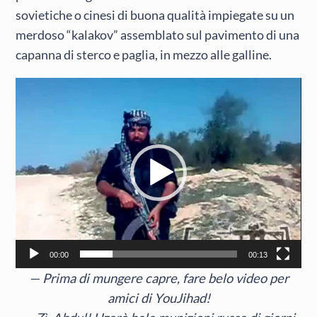
sovietiche o cinesi di buona qualità impiegate su un
merdoso “kalakov” assemblato sul pavimento di una
capanna di sterco e paglia, in mezzo alle galline.
Video
Player
00:00
00:13
— Prima di mungere capre, fare belo video per
amici di YouJihad!