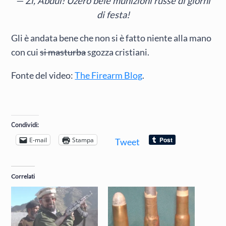
— Zì, Abdul! Uzerò bele munizioni russe di giorni
di festa!
Gli è andata bene che non si è fatto niente alla mano
con cui
si masturba
sgozza cristiani.
Fonte del video:
The Firearm Blog
.
Condividi:
E-mail
Stampa
Tweet
Correlati