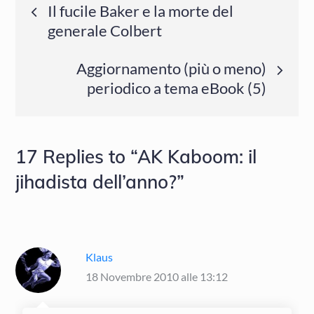
Navigazione
Il fucile Baker e la morte del
generale Colbert
articoli
Aggiornamento (più o meno)
periodico a tema eBook (5)
17 Replies to “AK Kaboom: il
jihadista dell’anno?”
Klaus
18 Novembre 2010 alle 13:12