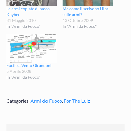
Le armi copiate di passo
Ma come li scrivono i libri
Khyber
sulle armi?
31 Maggio 2010
13 Ottobre 2009
In "Armi da Fuoco"
In "Armi da Fuoco"
Fucile a Vento Girandoni
5 Aprile 2008
In "Armi da Fuoco"
Categories:
Armi da Fuoco
,
For The Lulz