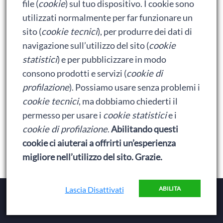
file (
cookie
) sul tuo dispositivo. I cookie sono
Ralph spacca Internet: analisi del film
utilizzati normalmente per far funzionare un
Bumblebee: un buon film dei Transformers
sito (
cookie tecnici
), per produrre dei dati di
navigazione sull’utilizzo del sito (
cookie
statistici
) e per pubblicizzare in modo
Meta
consono prodotti e servizi (
cookie di
profilazione
). Possiamo usare senza problemi i
Accedi
cookie tecnici
, ma dobbiamo chiederti il
Feed dei contenuti
permesso per usare i
cookie statistici
e i
cookie di profilazione
.
Abilitando questi
Feed dei commenti
cookie ci aiuterai a offrirti un’esperienza
WordPress.org
migliore nell’utilizzo del sito. Grazie.
Lascia Disattivati
ABILITA
Copyright © 2026
Baionette Librarie
. Il tema del Duca
di Baionette by
Wolly
|
Privacy Policy