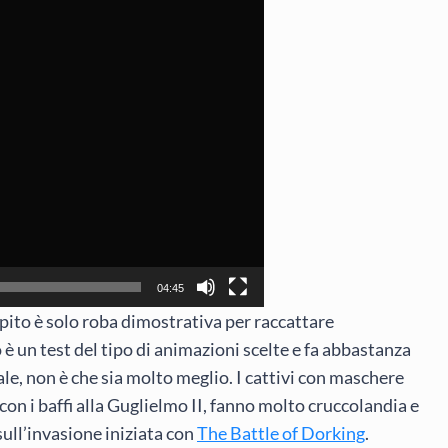
04:45
apito è solo roba dimostrativa per raccattare
 è un test del tipo di animazioni scelte e fa abbastanza
le, non è che sia molto meglio. I cattivi con maschere
on i baffi alla Guglielmo II, fanno molto cruccolandia e
ull’invasione iniziata con
The Battle of Dorking
.