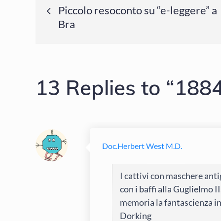
Navigazione
Piccolo resoconto su “e-leggere” a
Bra
articoli
13 Replies to “1884
Doc.Herbert West M.D.
I cattivi con maschere ant
con i baffi alla Guglielmo 
memoria la fantascienza ing
Dorking