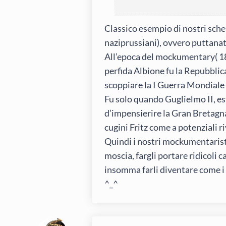
Classico esempio di nostri sche
naziprussiani), ovvero puttanat
All’epoca del mockumentary( 184
perfida Albione fu la Repubblic
scoppiare la I Guerra Mondiale 
Fu solo quando Guglielmo II, es
d’impensierire la Gran Bretagna
cugini Fritz come a potenziali riv
Quindi i nostri mockumentaristi
moscia, fargli portare ridicoli 
insomma farli diventare come i
^_^