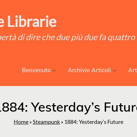
 Librarie
ibertà di dire che due più due fa quattro
Benvenuto
Archivio Articoli
Art
1884: Yesterday’s Futur
Home
»
Steampunk
»
1884: Yesterday’s Future