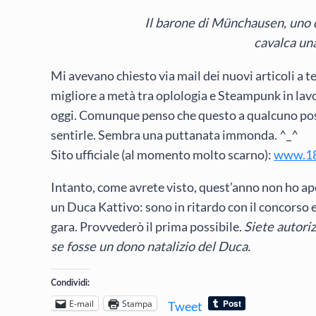
Il barone di Münchausen, uno 
cavalca una
Mi avevano chiesto via mail dei nuovi articoli a
migliore a metà tra oplologia e Steampunk in lav
oggi. Comunque penso che questo a qualcuno possa 
sentirle. Sembra una puttanata immonda. ^_^
Sito ufficiale (al momento molto scarno):
www.18
Intanto, come avrete visto, quest’anno non ho ape
un Duca Kattivo: sono in ritardo con il concorso e
gara. Provvederò il prima possibile.
Siete autoriz
se fosse un dono natalizio del Duca.
Condividi:
E-mail
Stampa
Tweet