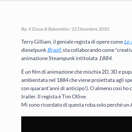
Posted
By:
Il Duca di Baionette
22 Dicembre 2010
on
Terry Gilliam, il geniale regista di opere come
Le 
dieselpunk
Brazil
, sta collaborando come “creati
animazione Steampunk intitolata
1884
.
È un film di animazione che mischia 2D, 3D e pup
ambientata nel 1884 che viene proiettata agli sp
con quarant’anni di anticipo!). O almeno così ho c
trailer. Il regista è Tim Ollive.
Mi sono ricordato di questa roba solo perché un 
Video
Player