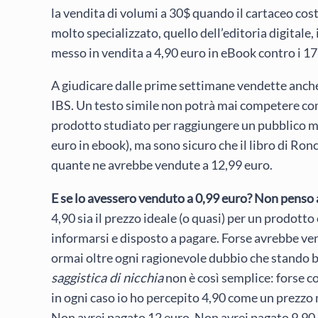
la vendita di volumi a 30$ quando il cartaceo cos
molto specializzato, quello dell’editoria digitale, 
messo in vendita a 4,90 euro in eBook contro i 17
A giudicare dalle prime settimane vendette anche 
IBS. Un testo simile non potrà mai competere c
prodotto studiato per raggiungere un pubblico m
euro in ebook), ma sono sicuro che il libro di Ron
quante ne avrebbe vendute a 12,99 euro.
E se lo avessero venduto a 0,99 euro? Non penso 
4,90 sia il prezzo ideale (o quasi) per un prodotto
informarsi e disposto a pagare. Forse avrebbe vend
ormai oltre ogni ragionevole dubbio che stando ba
saggistica di nicchia
non è così semplice: forse c
in ogni caso io ho percepito 4,90 come un prezzo 
Non avrei pagato 12 euro. Non avrei pagato 9,90 e