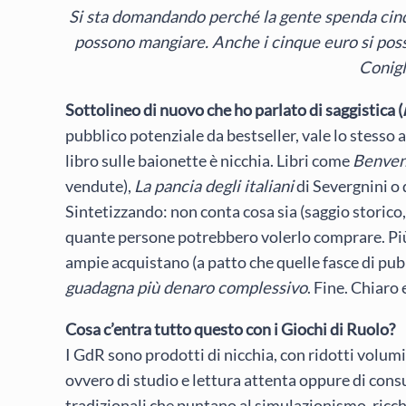
Si sta domandando perché la gente spenda cinque
possono mangiare. Anche i cinque euro si pos
Conigl
Sottolineo di nuovo che ho parlato di saggistica (
pubblico potenziale da bestseller, vale lo stesso 
libro sulle baionette è nicchia. Libri come
Benvenu
vendute),
La pancia degli italiani
di Severgnini o 
Sintetizzando: non conta cosa sia (saggio storico
quante persone potrebbero volerlo comprare. Più 
ampie acquistano (a patto che quelle fasce di pub
guadagna più denaro complessivo
. Fine. Chiaro
Cosa c’entra tutto questo con i Giochi di Ruolo?
I GdR sono prodotti di nicchia, con ridotti volumi
ovvero di studio e lettura attenta oppure di consu
tradizionali che puntano al simulazionismo, ricchi 