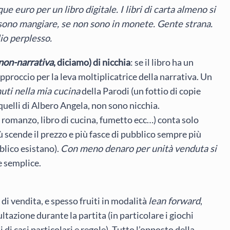
 euro per un libro digitale. I libri di carta almeno si
sono mangiare, se non sono in monete. Gente strana.
io perplesso.
non-narrativa
, diciamo) di nicchia
: se il libro ha un
approccio per la leva moltiplicatrice della narrativa. Un
ti nella mia cucina
della Parodi (un fottio di copie
quelli di Albero Angela, non sono nicchia.
, romanzo, libro di cucina, fumetto ecc…) conta solo
scende il prezzo e più fasce di pubblico sempre più
blico esistano).
Con meno denaro per unità venduta si
 e semplice.
 di vendita, e spesso fruiti in modalità
lean forward
,
ltazione durante la partita (in particolare i giochi
di casi particolari e regole). Tutto l’opposto della