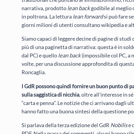
narrativa, prodotto
lean back
godibile al meglio c
in poltrona. La lettura
lean forward
si può fare s
giorni milioni di utenti consultano wikipedia e altr
Siamo capaci di leggere decine di pagine di studi
più di una paginetta di narrativa: questa è in sold
dal PC) e quello
lean back
(impossibile col PC, a 
volte, per una discussione approfondita di ques
Roncaglia.
I GdR possono quindi fornire un buon punto di pa
sulla saggistica di nicchia
, oltre all’interesse in 
“carta e penna”. Le notizie che ci arrivano dagli 
hanno fatto una buona sintesi della questione poc
Si parlava della terza edizione del GdR
Nobilis
e 
PDF. Nella massa dei commenti, alcuni hanno rilev