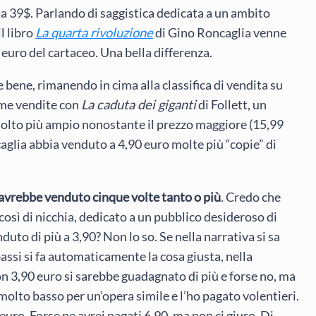
ta 39$. Parlando di saggistica dedicata a un ambito
il libro
La quarta rivoluzione
di Gino Roncaglia venne
 euro del cartaceo. Una bella differenza.
bene, rimanendo in cima alla classifica di vendita su
ome vendite con
La caduta dei giganti
di Follett, un
olto più ampio nonostante il prezzo maggiore (15,99
caglia abbia venduto a 4,90 euro molte più “copie” di
avrebbe venduto cinque volte tanto o più
. Credo che
 così di nicchia, dedicato a un pubblico desideroso di
uto di più a 3,90? Non lo so. Se nella narrativa si sa
ssi si fa automaticamente la cosa giusta, nella
on 3,90 euro si sarebbe guadagnato di più e forse no, ma
molto basso per un’opera simile e l’ho pagato volentieri.
uro. Forse ne avrei pagati 6,90, ma non ci giuro. Di