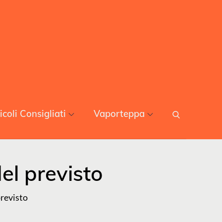
icoli Consigliati
Vaporteppa
el previsto
previsto