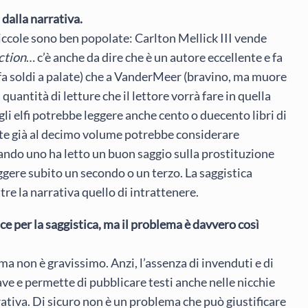
 dalla narrativa.
piccole sono ben popolate: Carlton Mellick III vende
ction
… c’è anche da dire che è un autore eccellente e fa
fa soldi a palate) che a VanderMeer (bravino, ma muore
quantità di letture che il lettore vorrà fare in quella
gli elfi potrebbe leggere anche cento o duecento libri di
te già al decimo volume potrebbe considerare
ando uno ha letto un buon saggio sulla prostituzione
ggere subito un secondo o un terzo. La saggistica
re la narrativa quello di intrattenere.
e per la saggistica, ma il problema è davvero così
ma non è gravissimo. Anzi, l’assenza di invenduti e di
grave e permette di pubblicare testi anche nelle nicchie
ativa. Di sicuro non è un problema che può giustificare