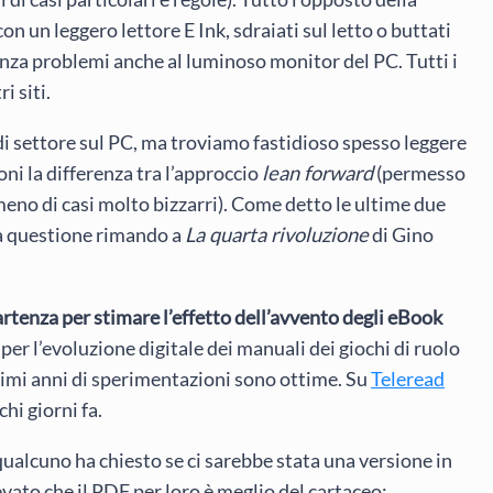
on un leggero lettore E Ink, sdraiati sul letto o buttati
enza problemi anche al luminoso monitor del PC. Tutti i
i siti.
 di settore sul PC, ma troviamo fastidioso spesso leggere
oni la differenza tra l’approccio
lean forward
(permesso
meno di casi molto bizzarri). Come detto le ultime due
ta questione rimando a
La quarta rivoluzione
di Gino
rtenza per stimare l’effetto dell’avvento degli eBook
sé per l’evoluzione digitale dei manuali dei giochi di ruolo
ultimi anni di sperimentazioni sono ottime. Su
Teleread
hi giorni fa.
qualcuno ha chiesto se ci sarebbe stata una versione in
ato che il PDF per loro è meglio del cartaceo: