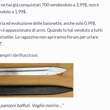
a ne hai già conquistati 700 vendendolo a 3,99$, non è
ndolo a 1,99$.
toria ed evoluzione delle baionette, anche solo 0,99$,
n è appassionato di armi. Quando lo hai venduto a tutti
 bestseller. Le ragazzine non apriranno forum per urlare
1
“.
mpiri sbrilluccicosi.
 panzoni baffuti. Voglio morire…”