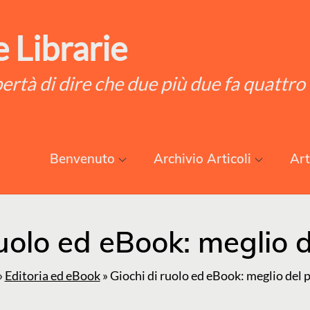
 Librarie
ibertà di dire che due più due fa quattro
Benvenuto
Archivio Articoli
Art
ruolo ed eBook: meglio d
»
Editoria ed eBook
»
Giochi di ruolo ed eBook: meglio del 