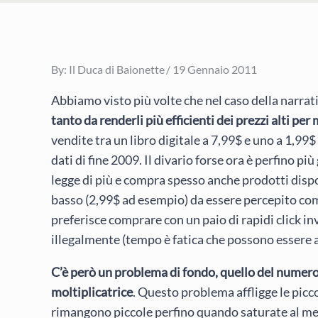
Posted
By:
Il Duca di Baionette
19 Gennaio 2011
on
Abbiamo visto più volte che nel caso della narrat
tanto da renderli più efficienti dei prezzi alti per
vendite tra un libro digitale a 7,99$ e uno a 1,99$
dati di fine 2009. Il divario forse ora è perfino p
legge di più e compra spesso anche prodotti disponi
basso (2,99$ ad esempio) da essere percepito come 
preferisce comprare con un paio di rapidi click inv
illegalmente (tempo è fatica che possono essere anc
C’è però un problema di fondo, quello del numero d
moltiplicatrice
. Questo problema affligge le picco
rimangono piccole perfino quando saturate al meg