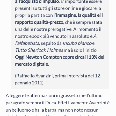
all’acquisto d’impulso
. E’ importante essere
presenti su tutti gli store online e giocare la
propria partita con l’
immagine, la qualità e il
rapporto qualità-prezzo
, che è sempre stata
una delle nostre prerogative. Al momento il
nostro ebook più venduto in assoluto è
A
l’alfabetista
, seguito da
Incubo bianco
e
Tutto Sherlock Holmes
ma è solo l’inizio.
Oggi Newton Compton copre circa il 13% del
mercato digitale
.
(Raffaello Avanzini, prima intervista del 12
gennaio 2011)
A leggere le affermazioni in grassetto nell’ultimo
paragrafo sembra il Duca. Effettivamente Avanzini è
un belluomo e ha la barba, ma non noto nessun