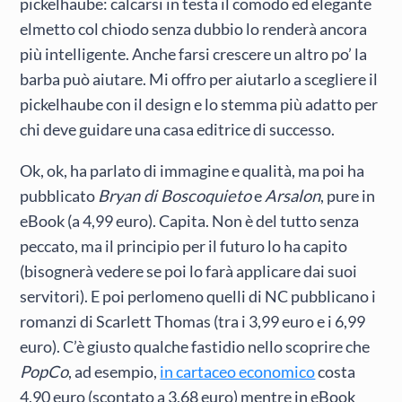
pickelhaube: calcarsi in testa il comodo ed elegante
elmetto col chiodo senza dubbio lo renderà ancora
più intelligente. Anche farsi crescere un altro po’ la
barba può aiutare. Mi offro per aiutarlo a scegliere il
pickelhaube con il design e lo stemma più adatto per
chi deve guidare una casa editrice di successo.
Ok, ok, ha parlato di immagine e qualità, ma poi ha
pubblicato
Bryan di Boscoquieto
e
Arsalon
, pure in
eBook (a 4,99 euro). Capita. Non è del tutto senza
peccato, ma il principio per il futuro lo ha capito
(bisognerà vedere se poi lo farà applicare dai suoi
servitori). E poi perlomeno quelli di NC pubblicano i
romanzi di Scarlett Thomas (tra i 3,99 euro e i 6,99
euro). C’è giusto qualche fastidio nello scoprire che
PopCo
, ad esempio,
in cartaceo economico
costa
4,90 euro (scontato a 3,68 euro) mentre in eBook