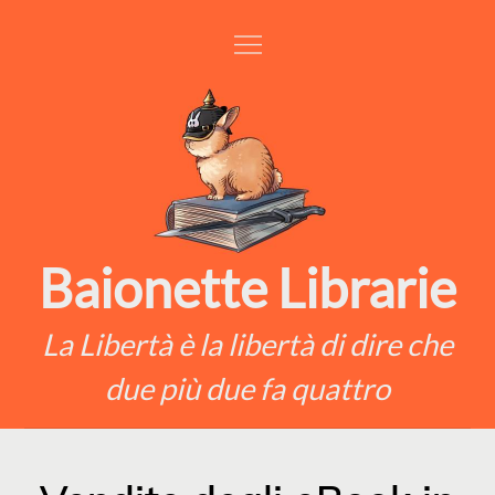
Skip
to
content
Baionette Librarie
La Libertà è la libertà di dire che
due più due fa quattro