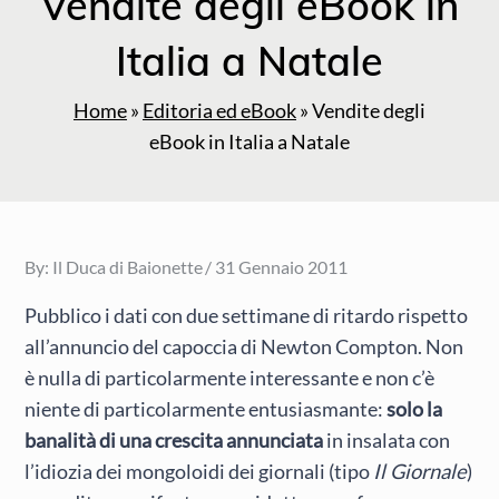
Vendite degli eBook in
Italia a Natale
Home
»
Editoria ed eBook
»
Vendite degli
eBook in Italia a Natale
Posted
By:
Il Duca di Baionette
31 Gennaio 2011
on
Pubblico i dati con due settimane di ritardo rispetto
all’annuncio del capoccia di Newton Compton. Non
è nulla di particolarmente interessante e non c’è
niente di particolarmente entusiasmante:
solo la
banalità di una crescita annunciata
in insalata con
l’idiozia dei mongoloidi dei giornali (tipo
Il Giornale
)