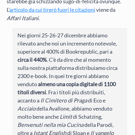
starebbe già schizzando sugo-di-felicità ovunque.
L’
articolo da cui tirerò fuori le citazioni
viene da
Affari Italiani
.
Nei giorni 25-26-27 dicembre abbiamo
rilevato anche noi un incremento notevole,
superiore al 400% di Bookrepublic, pari a
circa il 440%
. C’è da dire che al momento
sulla nostra piattaforma distribuiamo circa
2300 e-book. In quei tre giorni abbiamo
venduto
almeno una copia digitale di 1100
titoli diversi
. Fra i titoli più distribuiti,
accanto a
Il Cimitero di Praga
di Eco e
Acciaio
della Avallone, abbiamo venduto
molto bene anche
Limit
di Schatzing,
Benvenuti nella mia Cucina
della Parodi,
oltre a
Istant English
di Sloan e
Il vangelo