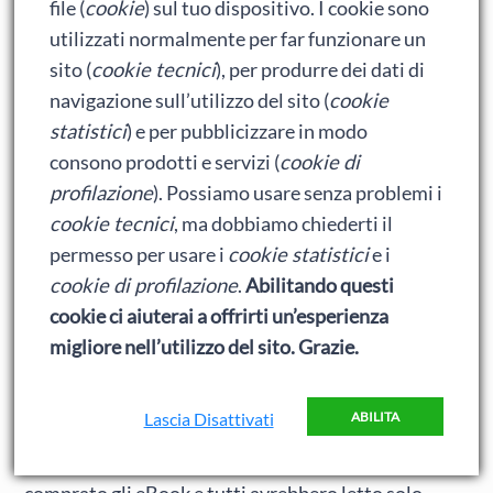
file (
cookie
) sul tuo dispositivo. I cookie sono
– Stando ai numeri di Avanzini, quindi, si può
utilizzati normalmente per far funzionare un
provare a dire – finalmente – quanti e-book
sito (
cookie tecnici
), per produrre dei dati di
sono stati venduti (all’incirca) in totale in
navigazione sull’utilizzo del sito (
cookie
Italia a dicembre. Se Newton Compton,
statistici
) e per pubblicizzare in modo
come ci ha spiegato il suo editore, ad oggi
consono prodotti e servizi (
cookie di
vale circa il 13% del mercato, e se la casa
profilazione
). Possiamo usare senza problemi i
editrice indipendente romana a dicembre ha
cookie tecnici
, ma dobbiamo chiederti il
venduto 4.200 libri digitali, in totale a
permesso per usare i
cookie statistici
e i
dicembre 2010 in Italia sarebbero stati
venduti poco più di 32mila libri digitali.
cookie di profilazione
.
Abilitando questi
cookie ci aiuterai a offrirti un’esperienza
Però, 32.000 eBook non sarebbe niente male,
migliore nell’utilizzo del sito. Grazie.
considerando che secondo i ritardati sbavanti (quelli
secondo cui l’Italia è Marte e non si applicano
Lascia Disattivati
ABILITA
nemmeno lontanamente i ragionamenti che vanno
bene per gli altri paesi) in Italia nessuno avrebbe
comprato gli eBook e tutti avrebbero letto solo