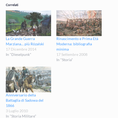
Correlati
La Grande Guerra
Rinascimento e Prima Età
Marziana… più Rózalski
Moderna: bibliografia
17 Dicembre 2014
minima
In "Dieselpunk"
17 Settembre 2008
In "Storia"
Anniversario della
Battaglia di Sadowa del
1866
3 Luglio 2010
In "Storia Militare"