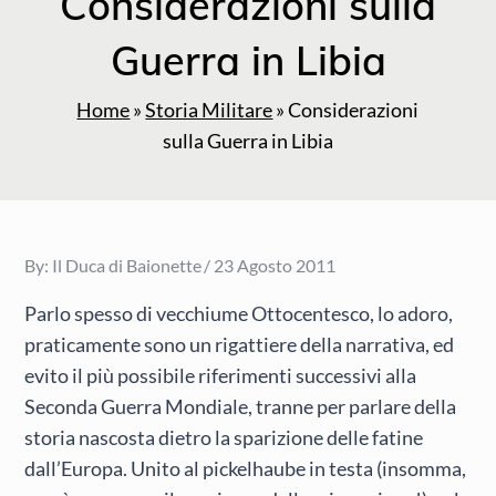
Considerazioni sulla
Guerra in Libia
Home
»
Storia Militare
»
Considerazioni
sulla Guerra in Libia
Posted
By:
Il Duca di Baionette
23 Agosto 2011
on
Parlo spesso di vecchiume Ottocentesco, lo adoro,
praticamente sono un rigattiere della narrativa, ed
evito il più possibile riferimenti successivi alla
Seconda Guerra Mondiale, tranne per parlare della
storia nascosta dietro la sparizione delle fatine
dall’Europa. Unito al pickelhaube in testa (insomma,