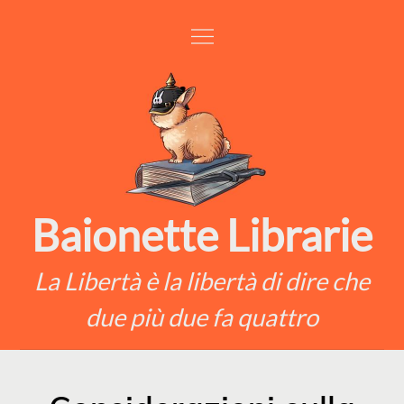
Skip
to
content
Baionette Librarie
La Libertà è la libertà di dire che
due più due fa quattro