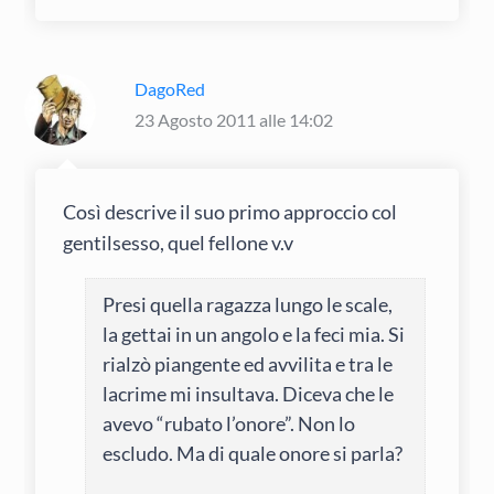
DagoRed
23 Agosto 2011 alle 14:02
Così descrive il suo primo approccio col
gentilsesso, quel fellone v.v
Presi quella ragazza lungo le scale,
la gettai in un angolo e la feci mia. Si
rialzò piangente ed avvilita e tra le
lacrime mi insultava. Diceva che le
avevo “rubato l’onore”. Non lo
escludo. Ma di quale onore si parla?