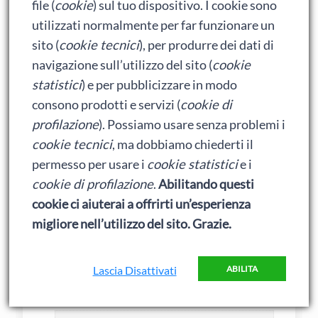
a proposito della nostra Principessa… che
file (
cookie
) sul tuo dispositivo. I cookie sono
fine ha fatto il Coniglietto Grumo? E’ per
utilizzati normalmente per far funzionare un
caso in missione alla Sublime Porta per
sito (
cookie tecnici
), per produrre dei dati di
consegnare la nostra dovuta dichiarazione
navigazione sull’utilizzo del sito (
cookie
di guerra al Turco?
statistici
) e per pubblicizzare in modo
consono prodotti e servizi (
cookie di
profilazione
). Possiamo usare senza problemi i
cookie tecnici
, ma dobbiamo chiederti il
permesso per usare i
cookie statistici
e i
DagoRed
cookie di profilazione
.
Abilitando questi
23 Agosto 2011 alle 14:57
cookie ci aiuterai a offrirti un’esperienza
migliore nell’utilizzo del sito. Grazie.
Eppure Duca, eccolo propagandare tramite
la United Press i suoi presunti consigli per
Lascia Disattivati
ABILITA
il corretto stile di vita del gentiluomo: