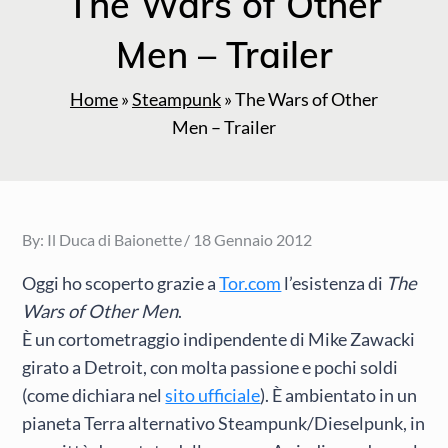
The Wars of Other
Men – Trailer
Home
»
Steampunk
»
The Wars of Other
Men – Trailer
Posted
By:
Il Duca di Baionette
18 Gennaio 2012
on
Oggi ho scoperto grazie a
Tor.com
l’esistenza di
The
Wars of Other Men
.
È un cortometraggio indipendente di Mike Zawacki
girato a Detroit, con molta passione e pochi soldi
(come dichiara nel
sito ufficiale
). È ambientato in un
pianeta Terra alternativo Steampunk/Dieselpunk, in