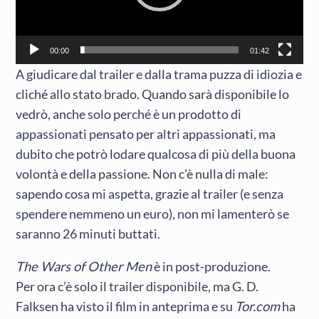
00:00
01:42
A giudicare dal trailer e dalla trama puzza di idiozia e
cliché allo stato brado. Quando sarà disponibile lo
vedrò, anche solo perché è un prodotto di
appassionati pensato per altri appassionati, ma
dubito che potrò lodare qualcosa di più della buona
volontà e della passione. Non c’è nulla di male:
sapendo cosa mi aspetta, grazie al trailer (e senza
spendere nemmeno un euro), non mi lamenterò se
saranno 26 minuti buttati.
The Wars of Other Men
è in post-produzione.
Per ora c’è solo il trailer disponibile, ma G. D.
Falksen ha visto il film in anteprima e su
Tor.com
ha