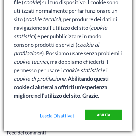
Articoli Recenti
file (
cookie
) sul tuo dispositivo. I cookie sono
utilizzati normalmente per far funzionare un
Acheron Books ospita Vaporteppa
sito (
cookie tecnici
), per produrre dei dati di
navigazione sull’utilizzo del sito (
cookie
Adrian la serie: il ritardato è tornato (e ha portato un
statistici
) e per pubblicizzare in modo
amico)
consono prodotti e servizi (
cookie di
Adrian: Celentano e gli ormoni impazziti da rinfanciullito
profilazione
). Possiamo usare senza problemi i
Ralph spacca Internet: analisi del film
cookie tecnici
, ma dobbiamo chiederti il
permesso per usare i
cookie statistici
e i
Bumblebee: un buon film dei Transformers
cookie di profilazione
.
Abilitando questi
cookie ci aiuterai a offrirti un’esperienza
Meta
migliore nell’utilizzo del sito. Grazie.
Accedi
Lascia Disattivati
ABILITA
Feed dei contenuti
Feed dei commenti