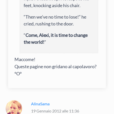
feet, knocking aside his chair.
“Then we’ve no time to lose!” he
cried, rushing to the door.
“
Come, Alexi, it is time to change
the world!
”
Maccome!
Queste pagine non gridano al capolavoro?
°O°
AlinaSama
19 Gennaio 2012 alle 11:36