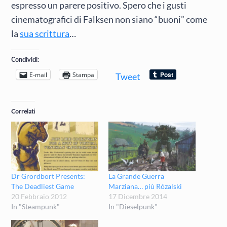
espresso un parere positivo. Spero che i gusti
cinematografici di Falksen non siano “buoni” come
la
sua scrittura
…
Condividi:
E-mail
Stampa
Tweet
Correlati
Dr Grordbort Presents:
La Grande Guerra
The Deadliest Game
Marziana… più Rózalski
20 Febbraio 2012
17 Dicembre 2014
In "Steampunk"
In "Dieselpunk"